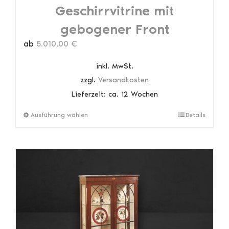
Geschirrvitrine mit
gebogener Front
ab
5.010,00
€
inkl. MwSt.
zzgl.
Versandkosten
Lieferzeit:
ca. 12 Wochen
Dieses
Ausführung wählen
Details
Produkt
weist
mehrere
Varianten
auf.
Die
Optionen
können
auf
der