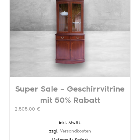
auf.
Die
Optionen
können
auf
der
Produktseite
gewählt
werden
Super Sale – Geschirrvitrine
mit 50% Rabatt
2.505,00
€
inkl. MwSt.
zzgl.
Versandkosten
Lieferzeit:
Sofort