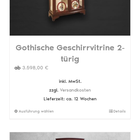
Produktseite
gewählt
werden
Gothische Geschirrvitrine 2-
türig
ab
3.598,00
€
inkl. MwSt.
zzgl.
Versandkosten
Lieferzeit:
ca. 12 Wochen
Dieses
Ausführung wählen
Details
Produkt
weist
mehrere
Varianten