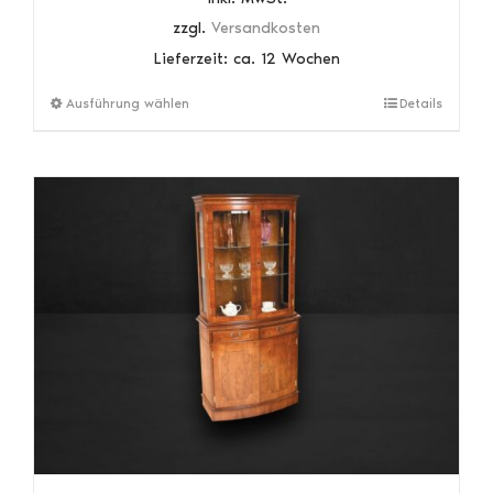
zzgl.
Versandkosten
Lieferzeit:
ca. 12 Wochen
Dieses
Ausführung wählen
Details
Produkt
weist
mehrere
Varianten
auf.
Die
Optionen
können
auf
der
Produktseite
gewählt
werden