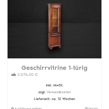
Geschirrvitrine 1-türig
ab
3.076,00
€
inkl. MwSt.
zzgl.
Versandkosten
Lieferzeit:
ca. 12 Wochen
Dieses
Ausführung wählen
Details