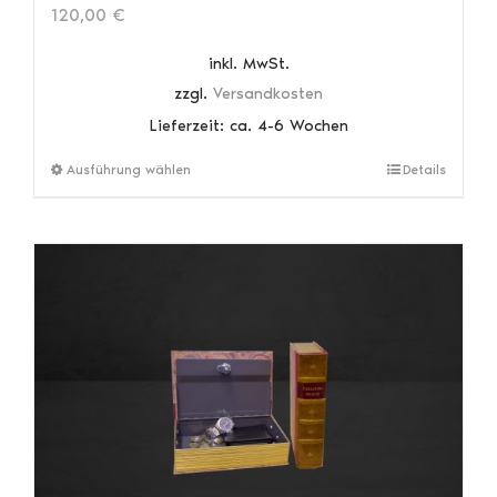
120,00
€
inkl. MwSt.
zzgl.
Versandkosten
Lieferzeit:
ca. 4-6 Wochen
Dieses
Ausführung wählen
Details
Produkt
weist
mehrere
Varianten
auf.
Die
Optionen
können
auf
der
Produktseite
gewählt
werden