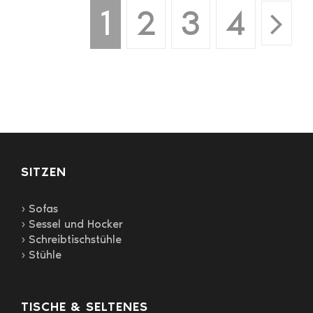
1
2
3
4
auf.
Die
Optionen
können
auf
der
Produktseite
gewählt
werden
SITZEN
› Sofas
› Sessel und Hocker
› Schreibtischstühle
› Stühle
TISCHE & SELTENES