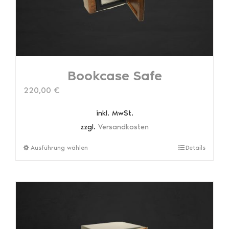
Produktseite
gewählt
werden
Bookcase Safe
220,00
€
inkl. MwSt.
zzgl.
Versandkosten
Dieses
Ausführung wählen
Details
Produkt
weist
mehrere
Varianten
auf.
Die
Optionen