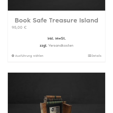
Book Safe Treasure Island
95,00
€
inkl. MwSt.
zzgl.
Versandkosten
Dieses
Ausführung wählen
Details
Produkt
weist
mehrere
Varianten
auf.
Die
Optionen
können
auf
der