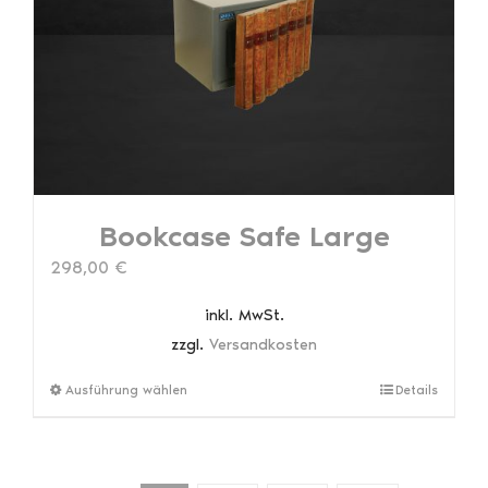
können
auf
der
Produktseite
gewählt
werden
Bookcase Safe Large
298,00
€
inkl. MwSt.
zzgl.
Versandkosten
Dieses
Ausführung wählen
Details
Produkt
weist
mehrere
Varianten