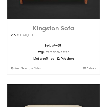
Kingston Sofa
ab
5.040,00
€
inkl. MwSt.
zzgl.
Versandkosten
Lieferzeit:
ca. 12 Wochen
Dieses
Ausführung wählen
Details
Produkt
weist
mehrere
Varianten
auf.
Die
Optionen