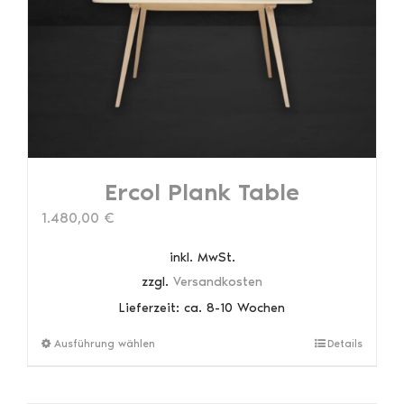
können
auf
der
Produktseite
gewählt
werden
Ercol Plank Table
1.480,00
€
inkl. MwSt.
zzgl.
Versandkosten
Lieferzeit:
ca. 8-10 Wochen
Dieses
Ausführung wählen
Details
Produkt
weist
mehrere