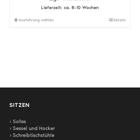
Lieferzeit:
ca. 8-10 Wochen
Dieses
Ausführung wählen
Details
Produkt
weist
mehrere
Varianten
auf.
Die
Optionen
können
auf
der
Produktseite
gewählt
SITZEN
werden
› Sofas
› Sessel und Hocker
› Schreibtischstühle