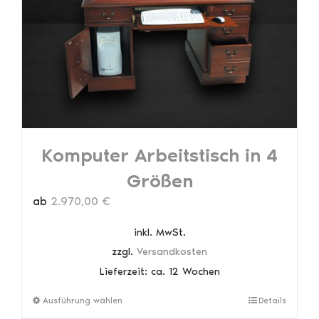
können
auf
der
Produktseite
gewählt
werden
Komputer Arbeitstisch in 4
Größen
ab
2.970,00
€
inkl. MwSt.
zzgl.
Versandkosten
Lieferzeit:
ca. 12 Wochen
Dieses
Ausführung wählen
Details
Produkt