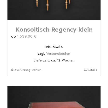
gewählt
werden
Konsoltisch Regency klein
ab
1.639,00
€
inkl. MwSt.
zzgl.
Versandkosten
Lieferzeit:
ca. 12 Wochen
Dieses
Ausführung wählen
Details
Produkt
weist
mehrere
Varianten
auf.
Die
Optionen