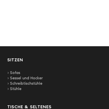
weist
mehrere
Varianten
auf.
Die
Optionen
können
auf
der
Produktseite
gewählt
SITZEN
werden
› Sofas
› Sessel und Hocker
› Schreibtischstühle
› Stühle
TISCHE & SELTENES