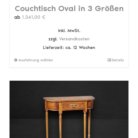
Couchtisch Oval in 3 Größen
ab
1.341,00
€
inkl. MwSt.
zzgl.
Versandkosten
Lieferzeit:
ca. 12 Wochen
Dieses
Ausführung wählen
Details
Produkt
weist
mehrere
Varianten
auf.
Die
Optionen
können
auf
der
Produktseite