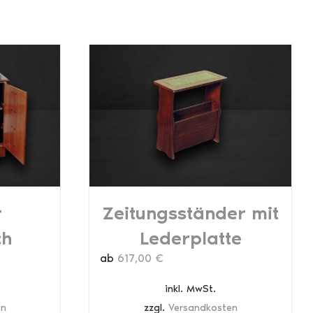
r
Zeitungsständer mit
ch
Lederplatte
ab
617,00
€
inkl. MwSt.
en
zzgl.
Versandkosten