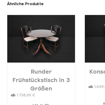
Ähnliche Produkte
Runder
Konso
Frühstückstisch in 3
ab
1.639
Größen
ab
1.735,00
€
z