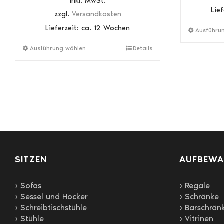
inkl. MwSt.
Lie
zzgl.
Versandkosten
Lieferzeit:
ca. 12 Wochen
Ausführu
Dieses
Ausführung wählen
Details
Produkt
weist
mehrere
Varianten
auf.
Die
Optionen
können
auf
SITZEN
der
AUFBEW
Produktseite
gewählt
› Sofas
› Regale
werden
› Sessel und Hocker
› Schränke
› Schreibtischstühle
› Barschrän
› Stühle
› Vitrinen