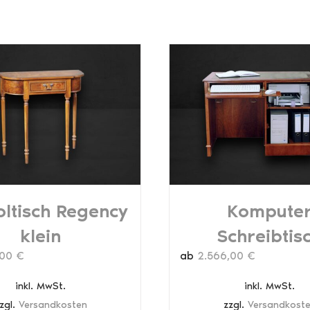
ltisch Regency
Kompute
klein
Schreibtis
,00
€
ab
2.566,00
€
inkl. MwSt.
inkl. MwSt.
zgl.
Versandkosten
zzgl.
Versandkost