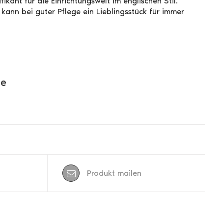
kant für die Einrichtungswelt im englischen Stil.
c kann bei guter Pflege ein Lieblingsstück für immer
de
Produkt mailen