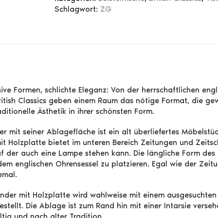
Schlagwort:
ZG
ive Formen, schlichte Eleganz: Von der herrschaftlichen eng
ritish Classics geben einem Raum das nötige Format, die g
ditionelle Ästhetik in ihrer schönsten Form.
r mit seiner Ablagefläche ist ein alt überliefertes Möbelstüc
t Holzplatte bietet im unteren Bereich Zeitungen und Zeitsch
f der auch eine Lampe stehen kann. Die längliche Form des 
dem englischen Ohrensessel zu platzieren. Egal wie der Zeit
lemal.
änder mit Holzplatte wird wahlweise mit einem ausgesuchten
stellt. Die Ablage ist zum Rand hin mit einer Intarsie verse
tig und nach alter Tradition.