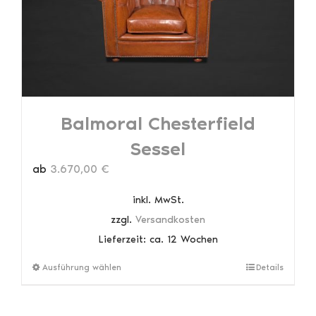
der
Produktseite
gewählt
werden
Balmoral Chesterfield
Sessel
ab
3.670,00
€
inkl. MwSt.
zzgl.
Versandkosten
Lieferzeit:
ca. 12 Wochen
Dieses
Ausführung wählen
Details
Produkt
weist
mehrere