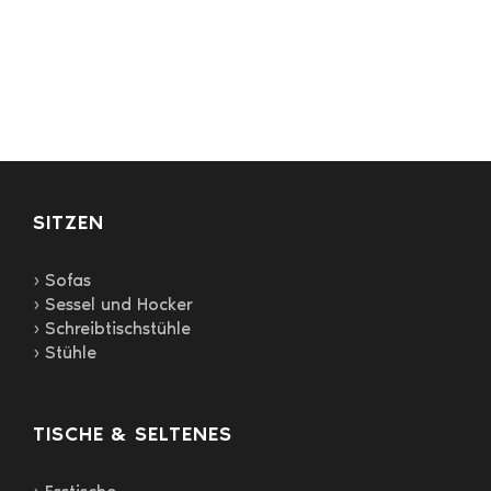
Varianten
auf.
Die
Optionen
können
auf
der
Produktseite
gewählt
SITZEN
werden
› Sofas
› Sessel und Hocker
› Schreibtischstühle
› Stühle
TISCHE & SELTENES