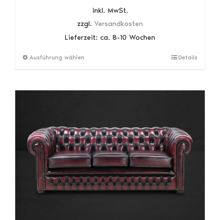
inkl. MwSt.
zzgl.
Versandkosten
Lieferzeit:
ca. 8-10 Wochen
Dieses
Ausführung wählen
Details
Produkt
weist
mehrere
Varianten
auf.
Die
Optionen
können
auf
der
Produktseite
gewählt
werden