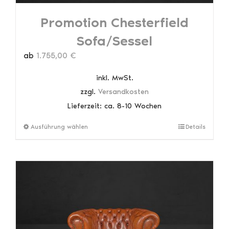
Promotion Chesterfield
Sofa/Sessel
ab
1.755,00
€
inkl. MwSt.
zzgl.
Versandkosten
Lieferzeit:
ca. 8-10 Wochen
Dieses
Ausführung wählen
Details
Produkt
weist
mehrere
Varianten
auf.
Die
Optionen
können
auf