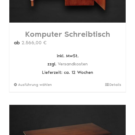
Komputer Schreibtisch
ab
2.566,00
€
inkl. MwSt.
zzgl.
Versandkosten
Lieferzeit:
ca. 12 Wochen
Dieses
Ausführung wählen
Details
Produkt
weist
mehrere
Varianten
auf.
Die
Optionen