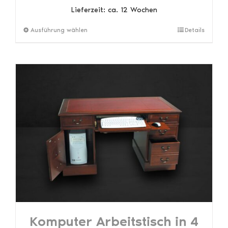
Lieferzeit:
ca. 12 Wochen
Dieses
Ausführung wählen
Details
Produkt
weist
mehrere
Varianten
auf.
Die
Optionen
können
auf
der
Produktseite
gewählt
werden
Komputer Arbeitstisch in 4