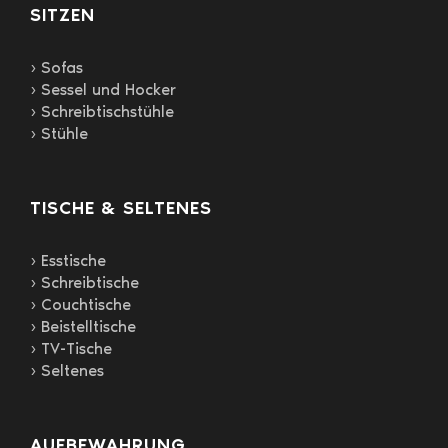
gewählt
SITZEN
werden
› Sofas
› Sessel und Hocker
› Schreibtischstühle
› Stühle
TISCHE & SELTENES
› Esstische
› Schreibtische
› Couchtische
› Beistelltische
› TV-Tische
› Seltenes
AUFBEWAHRUNG