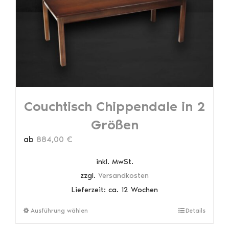
können
auf
der
Produktseite
gewählt
werden
Couchtisch Chippendale in 2
Größen
ab
884,00
€
inkl. MwSt.
zzgl.
Versandkosten
Lieferzeit:
ca. 12 Wochen
Dieses
Ausführung wählen
Details
Produkt