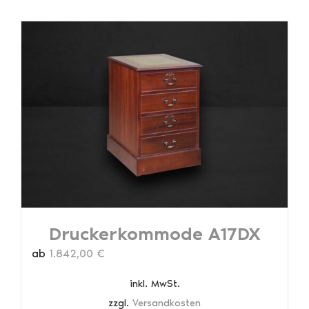
weist
mehrere
Varianten
auf.
Die
Optionen
können
auf
der
Produktseite
gewählt
werden
Druckerkommode A17DX
ab
1.842,00
€
inkl. MwSt.
zzgl.
Versandkosten