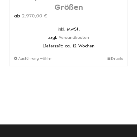
Größen
ab
2.970,00
€
inkl. MwSt.
zzgl.
Versandkosten
Lieferzeit:
ca. 12 Wochen
Dieses
Ausführung wählen
Details
Produkt
weist
mehrere
Varianten
auf.
Die
Optionen
können
auf
der
Produktseite