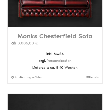
Monks Chesterfield Sofa
ab
3.085,00
€
inkl. MwSt.
zzgl.
Versandkosten
Lieferzeit:
ca. 8-10 Wochen
Dieses
Ausführung wählen
Details
Produkt
weist
mehrere
Varianten
auf.
Die