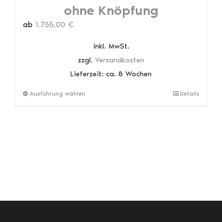
ohne Knöpfung
ab
1.755,00
€
inkl. MwSt.
zzgl.
Versandkosten
Lieferzeit:
ca. 8 Wochen
Dieses
Ausführung wählen
Details
Produkt
weist
mehrere
Varianten
auf.
Die
Optionen
können
auf
der
Produktseite