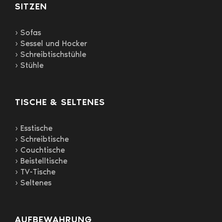
gewählt
SITZEN
werden
› Sofas
› Sessel und Hocker
› Schreibtischstühle
› Stühle
TISCHE & SELTENES
› Esstische
› Schreibtische
› Couchtische
› Beistelltische
› TV-Tische
› Seltenes
AUFBEWAHRUNG