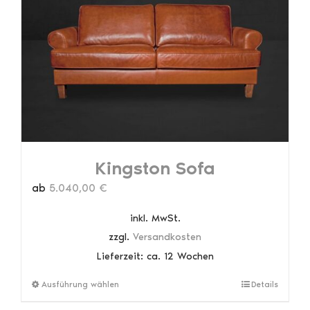
Optionen
können
auf
der
Produktseite
gewählt
werden
Kingston Sofa
ab
5.040,00
€
inkl. MwSt.
zzgl.
Versandkosten
Lieferzeit:
ca. 12 Wochen
Dieses
Ausführung wählen
Details
Produkt