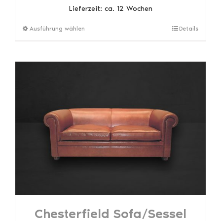
Lieferzeit:
ca. 12 Wochen
Dieses
Ausführung wählen
Details
Produkt
weist
mehrere
Varianten
auf.
Die
Optionen
können
auf
der
Produktseite
gewählt
werden
Chesterfield Sofa/Sessel