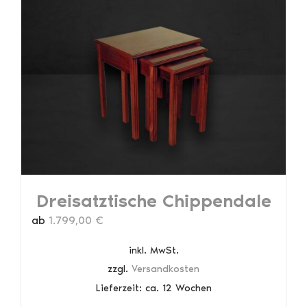
Varianten
auf.
Die
Optionen
können
auf
der
Produktseite
gewählt
werden
Dreisatztische Chippendale
ab
1.799,00
€
inkl. MwSt.
zzgl.
Versandkosten
Lieferzeit:
ca. 12 Wochen