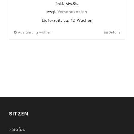
inkl. MwSt.
zzgl.
Versandkosten
Lieferzeit:
ca. 12 Wochen
Dieses
Ausführung wählen
Details
Produkt
weist
mehrere
Varianten
auf.
Die
Optionen
können
auf
der
Produktseite
gewählt
SITZEN
werden
› Sofas