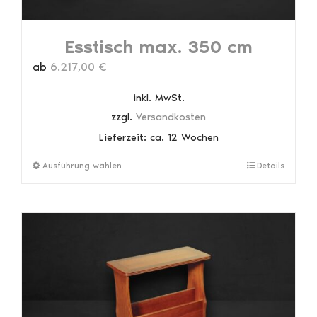
Esstisch max. 350 cm
ab
6.217,00
€
inkl. MwSt.
zzgl.
Versandkosten
Lieferzeit:
ca. 12 Wochen
Dieses
Ausführung wählen
Details
Produkt
weist
mehrere
Varianten
auf.
Die
Optionen
können
auf