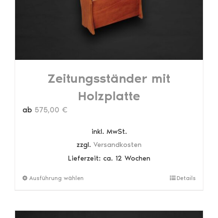
der
Produktseite
gewählt
werden
Zeitungsständer mit
Holzplatte
ab
575,00
€
inkl. MwSt.
zzgl.
Versandkosten
Lieferzeit:
ca. 12 Wochen
Dieses
Ausführung wählen
Details
Produkt
weist
mehrere