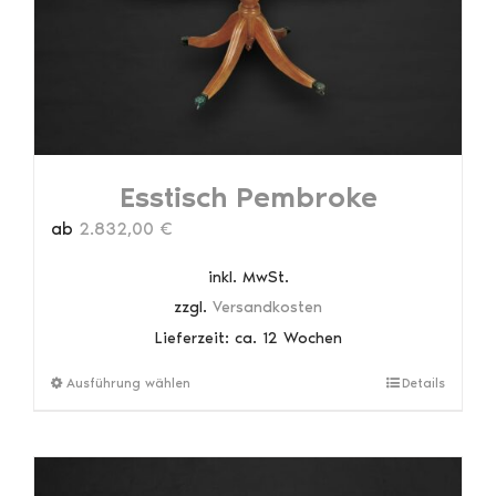
auf
der
Produktseite
gewählt
werden
Esstisch Pembroke
ab
2.832,00
€
inkl. MwSt.
zzgl.
Versandkosten
Lieferzeit:
ca. 12 Wochen
Dieses
Ausführung wählen
Details
Produkt
weist
mehrere
Varianten