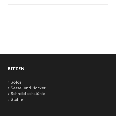
Produkt
weist
mehrere
Varianten
auf.
Die
Optionen
können
auf
der
Produktseite
gewählt
SITZEN
werden
› Sofas
› Sessel und Hocker
› Schreibtischstühle
› Stühle