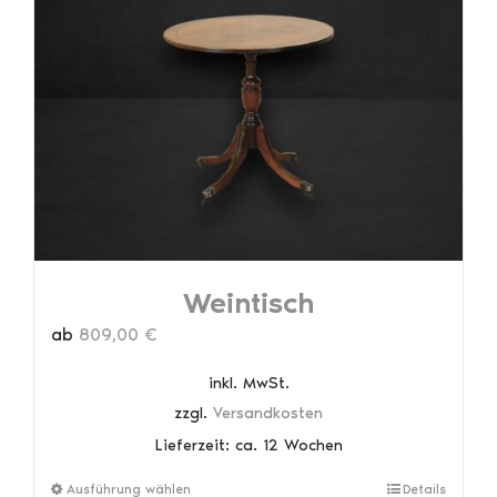
auf.
Die
Optionen
können
auf
der
Produktseite
gewählt
werden
Weintisch
ab
809,00
€
inkl. MwSt.
zzgl.
Versandkosten
Lieferzeit:
ca. 12 Wochen
Dieses
Ausführung wählen
Details