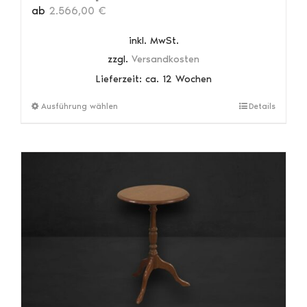
ab
2.566,00
€
inkl. MwSt.
zzgl.
Versandkosten
Lieferzeit:
ca. 12 Wochen
Dieses
Ausführung wählen
Details
Produkt
weist
mehrere
Varianten
auf.
Die
Optionen
können
auf
der
Produktseite
gewählt
werden