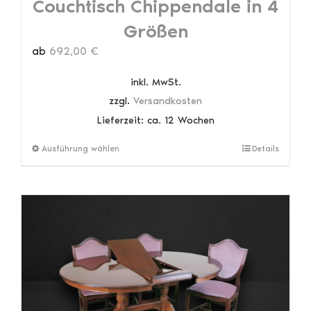
Couchtisch Chippendale in 4
Größen
ab
692,00
€
inkl. MwSt.
zzgl.
Versandkosten
Lieferzeit:
ca. 12 Wochen
Dieses
Ausführung wählen
Details
Produkt
weist
mehrere
Varianten
auf.
Die
Optionen
können
auf
der