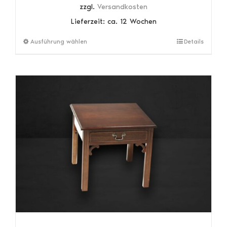
zzgl.
Versandkosten
Lieferzeit:
ca. 12 Wochen
Dieses
Ausführung wählen
Details
Produkt
weist
mehrere
Varianten
auf.
Die
Optionen
können
auf
der
Produktseite
gewählt
werden