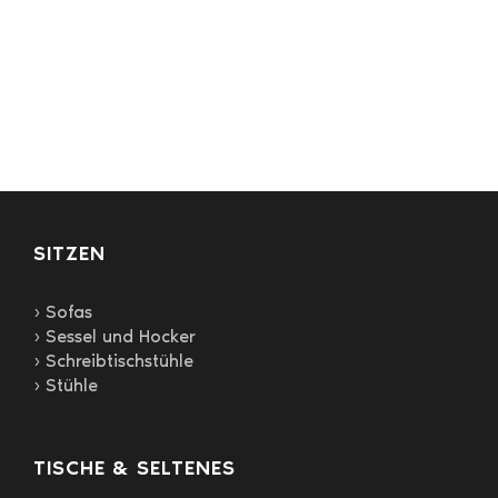
weist
mehrere
Varianten
auf.
Die
Optionen
können
auf
der
Produktseite
gewählt
SITZEN
werden
› Sofas
› Sessel und Hocker
› Schreibtischstühle
› Stühle
TISCHE & SELTENES