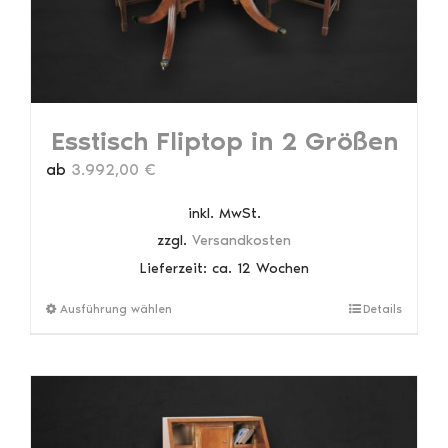
Produktseite
gewählt
werden
Esstisch Fliptop in 2 Größen
ab
3.992,00
€
inkl. MwSt.
zzgl.
Versandkosten
Lieferzeit:
ca. 12 Wochen
Dieses
Ausführung wählen
Details
Produkt
weist
mehrere
Varianten
auf.
Die