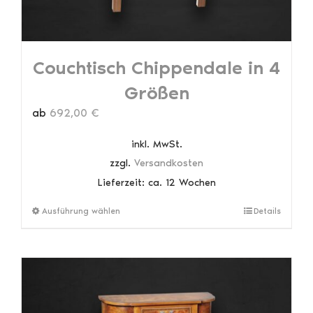
werden
Couchtisch Chippendale in 4
Größen
ab
692,00
€
inkl. MwSt.
zzgl.
Versandkosten
Lieferzeit:
ca. 12 Wochen
Dieses
Ausführung wählen
Details
Produkt
weist
mehrere
Varianten
auf.
Die