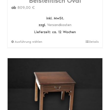
Beistelltisch Oval
ab
809,00
€
inkl. MwSt.
zzgl.
Versandkosten
Lieferzeit:
ca. 12 Wochen
Dieses
Ausführung wählen
Details
Produkt
weist
mehrere
Varianten
auf.
Die
Optionen
können
auf
der
Produktseite
gewählt