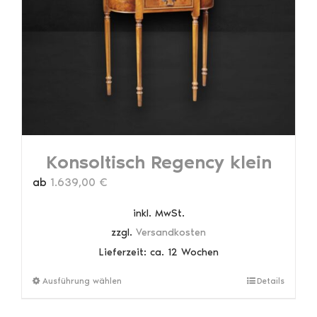
Optionen
können
auf
der
Produktseite
gewählt
werden
Konsoltisch Regency klein
ab
1.639,00
€
inkl. MwSt.
zzgl.
Versandkosten
Lieferzeit:
ca. 12 Wochen
Dieses
Ausführung wählen
Details
Produkt
weist