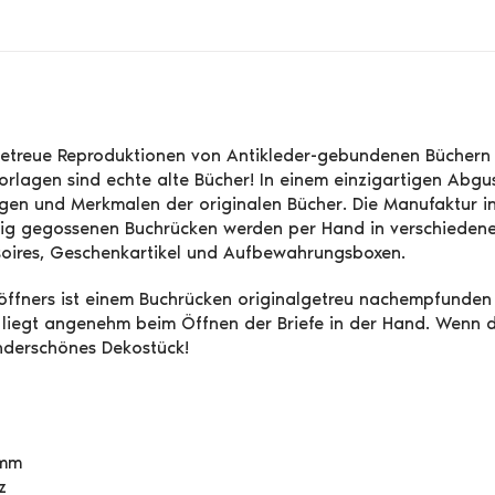
lgetreue Reproduktionen von Antikleder-gebundenen Büchern –
orlagen sind echte alte Bücher! In einem einzigartigen Abg
en und Merkmalen der originalen Bücher. Die Manufaktur in E
rtig gegossenen Buchrücken werden per Hand in verschiedene
soires, Geschenkartikel und Aufbewahrungsboxen.
eföffners ist einem Buchrücken originalgetreu nachempfunden
f liegt angenehm beim Öffnen der Briefe in der Hand. Wenn 
underschönes Dekostück!
 mm
z