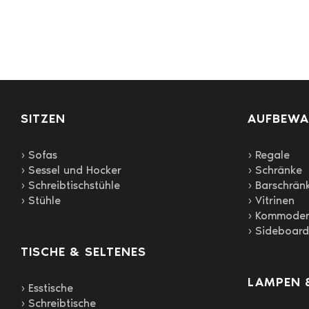
auf.
Die
Optionen
können
auf
der
Produktseite
SITZEN
AUFBEW
gewählt
werden
› Sofas
› Regale
› Sessel und Hocker
› Schränke
› Schreibtischstühle
› Barschrän
› Stühle
› Vitrinen
› Kommode
› Sideboard
TISCHE & SELTENES
LAMPEN 
› Esstische
› Schreibtische