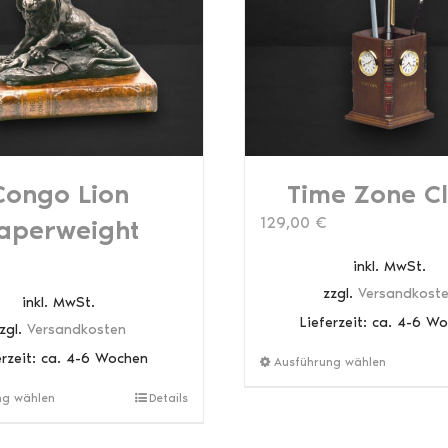
Congo Lion
Time Zone C
129,00
€
aperweight
inkl. MwSt.
zzgl.
Versandkost
inkl. MwSt.
Lieferzeit:
ca. 4-6 W
zgl.
Versandkosten
erzeit:
ca. 4-6 Wochen
Ausführung wählen
Dieses
ng wählen
Details
Produkt
weist