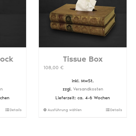
lock
Tissue Box
108,00
€
inkl. MwSt.
en
zzgl.
Versandkosten
ochen
Lieferzeit:
ca. 4-6 Wochen
Dieses
Dieses
Details
Ausführung wählen
Details
Produkt
Produkt
weist
weist
mehrere
mehrere