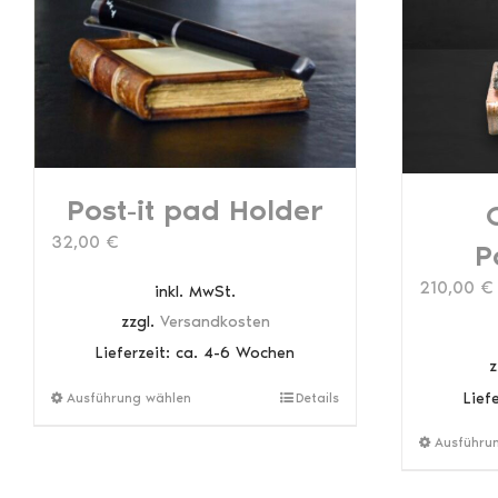
Post-it pad Holder
32,00
€
P
210,00
€
inkl. MwSt.
zzgl.
Versandkosten
Lieferzeit:
ca. 4-6 Wochen
z
Dieses
Lief
Ausführung wählen
Details
Produkt
Ausführu
weist
mehrere
Varianten