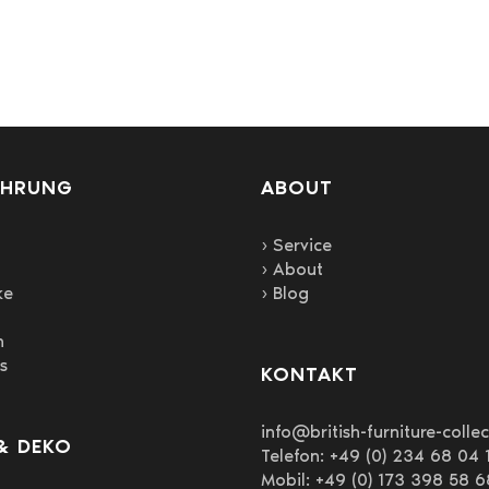
mehrere
Varianten
auf.
Die
Optionen
können
auf
AHRUNG
der
ABOUT
Produktseite
gewählt
› Service
werden
› About
ke
› Blog
n
s
KONTAKT
info@british-furniture-colle
& DEKO
Telefon: +49 (0) 234 68 04 
Mobil: +49 (0) 173 398 58 6