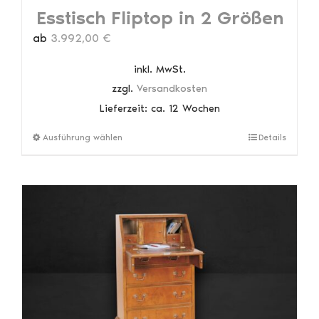
Esstisch Fliptop in 2 Größen
ab
3.992,00
€
inkl. MwSt.
zzgl.
Versandkosten
Lieferzeit:
ca. 12 Wochen
Dieses
Ausführung wählen
Details
Produkt
weist
mehrere
Varianten
auf.
Die
Optionen
können
auf
der
Produktseite