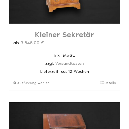
gewählt
werden
Kleiner Sekretär
ab
3.545,00
€
inkl. MwSt.
zzgl.
Versandkosten
Lieferzeit:
ca. 12 Wochen
Dieses
Ausführung wählen
Details
Produkt
weist
mehrere
Varianten
auf.
Die
Optionen