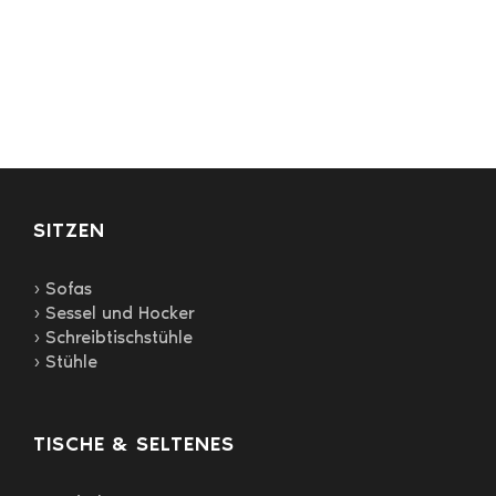
mehrere
Varianten
auf.
Die
Optionen
können
auf
der
Produktseite
gewählt
SITZEN
werden
› Sofas
› Sessel und Hocker
› Schreibtischstühle
› Stühle
TISCHE & SELTENES