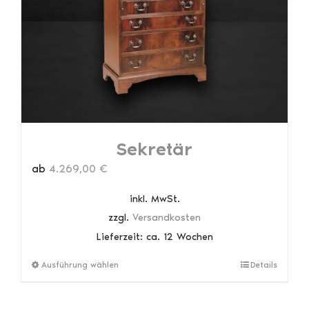
können
auf
der
Produktseite
gewählt
werden
Sekretär
ab
4.269,00
€
inkl. MwSt.
zzgl.
Versandkosten
Lieferzeit:
ca. 12 Wochen
Dieses
Ausführung wählen
Details
Produkt
weist