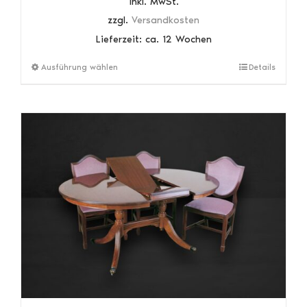
inkl. MwSt.
zzgl.
Versandkosten
Lieferzeit:
ca. 12 Wochen
Dieses
Ausführung wählen
Details
Produkt
weist
mehrere
Varianten
auf.
Die
Optionen
können
auf
der
Produktseite
gewählt
werden