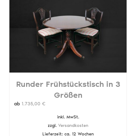
auf.
Die
Optionen
können
auf
der
Produktseite
gewählt
werden
Runder Frühstückstisch in 3
Größen
ab
1.735,00
€
inkl. MwSt.
zzgl.
Versandkosten
Lieferzeit:
ca. 12 Wochen