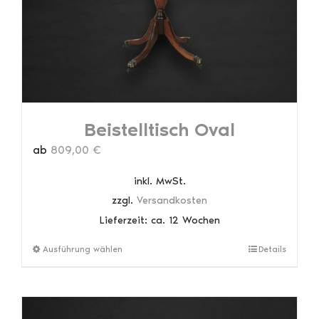
auf
der
Produktseite
gewählt
werden
Beistelltisch Oval
ab
809,00
€
inkl. MwSt.
zzgl.
Versandkosten
Lieferzeit:
ca. 12 Wochen
Dieses
Ausführung wählen
Details
Produkt
weist
mehrere
Varianten