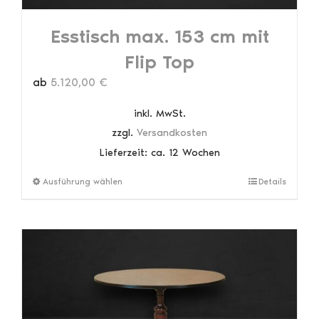
Esstisch max. 153 cm mit
Flip Top
ab
5.120,00
€
inkl. MwSt.
zzgl.
Versandkosten
Lieferzeit:
ca. 12 Wochen
Dieses
Ausführung wählen
Details
Produkt
weist
mehrere
Varianten
auf.
Die
Optionen
können