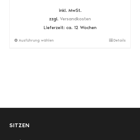
inkl. MwSt.
zzgl.
Versandkosten
Lieferzeit:
ca. 12 Wochen
Dieses
Ausführung wählen
Details
Produkt
weist
mehrere
Varianten
auf.
Die
Optionen
können
auf
der
Produktseite
gewählt
SITZEN
werden