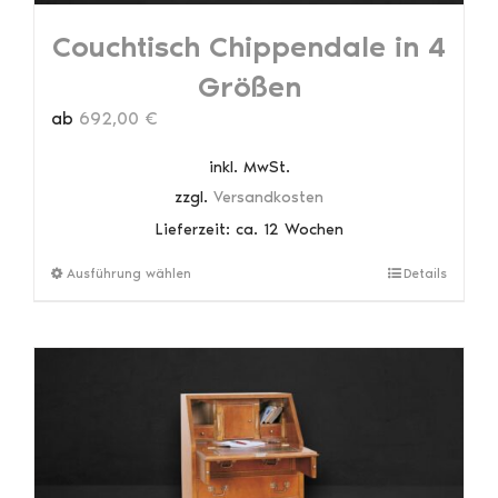
Couchtisch Chippendale in 4
Größen
ab
692,00
€
inkl. MwSt.
zzgl.
Versandkosten
Lieferzeit:
ca. 12 Wochen
Dieses
Ausführung wählen
Details
Produkt
weist
mehrere
Varianten
auf.
Die
Optionen
können
auf