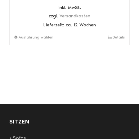
inkl. MwSt.
zzgl.
Versandkosten
Lieferzeit:
ca. 12 Wochen
Dieses
Ausführung wählen
Details
Produkt
weist
mehrere
Varianten
auf.
Die
Optionen
können
auf
der
Produktseite
gewählt
SITZEN
werden
› Sofas