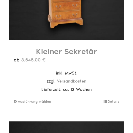
der
Produktseite
gewählt
werden
Kleiner Sekretär
ab
3.545,00
€
inkl. MwSt.
zzgl.
Versandkosten
Lieferzeit:
ca. 12 Wochen
Dieses
Ausführung wählen
Details
Produkt
weist
mehrere
Varianten