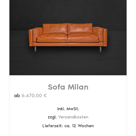
auf.
Die
Optionen
können
auf
der
Produktseite
gewählt
werden
Sofa Milan
ab
6.470,00
€
inkl. MwSt.
zzgl.
Versandkosten
Lieferzeit:
ca. 12 Wochen