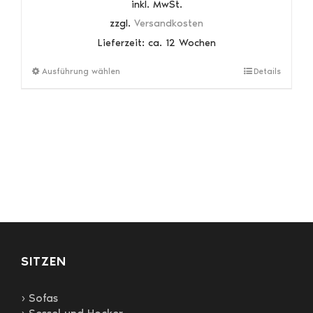
inkl. MwSt.
zzgl.
Versandkosten
Lieferzeit:
ca. 12 Wochen
Dieses
Ausführung wählen
Details
Produkt
weist
mehrere
Varianten
auf.
Die
Optionen
können
auf
der
Produktseite
gewählt
SITZEN
werden
› Sofas