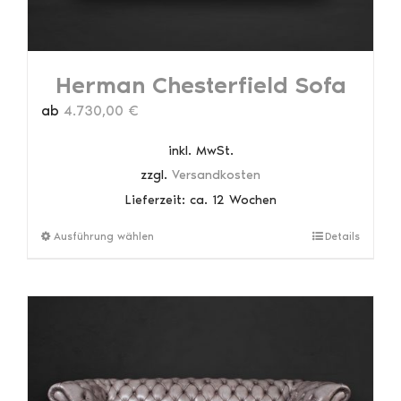
Herman Chesterfield Sofa
ab
4.730,00
€
inkl. MwSt.
zzgl.
Versandkosten
Lieferzeit:
ca. 12 Wochen
Dieses
Ausführung wählen
Details
Produkt
weist
mehrere
Varianten
auf.
Die
Optionen
können