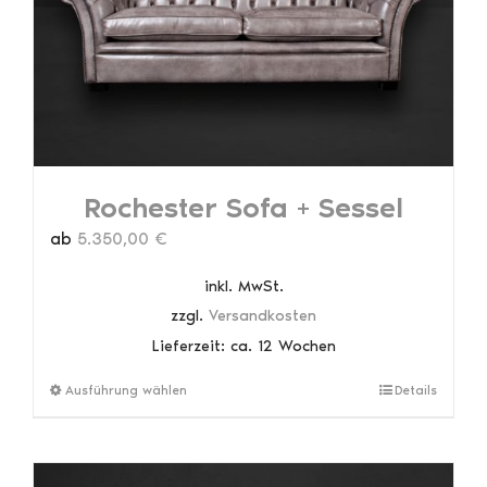
auf
der
Produktseite
gewählt
werden
Rochester Sofa + Sessel
ab
5.350,00
€
inkl. MwSt.
zzgl.
Versandkosten
Lieferzeit:
ca. 12 Wochen
Dieses
Ausführung wählen
Details
Produkt
weist
mehrere
Varianten