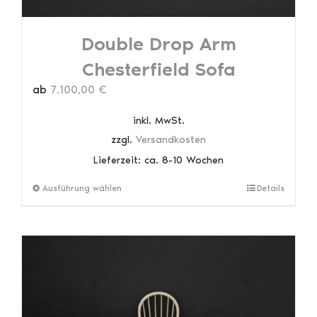
Double Drop Arm
Chesterfield Sofa
ab
7.100,00
€
inkl. MwSt.
zzgl.
Versandkosten
Lieferzeit:
ca. 8-10 Wochen
Dieses
Ausführung wählen
Details
Produkt
weist
mehrere
Varianten
auf.
Die
Optionen
können