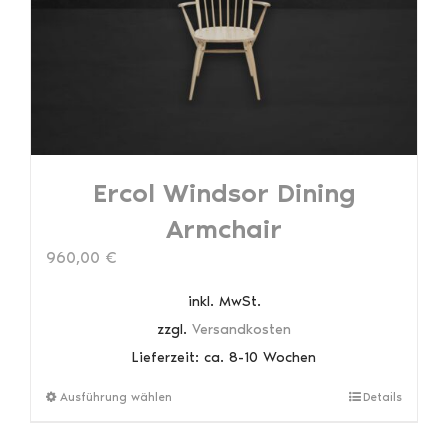
auf
der
Produktseite
gewählt
werden
Ercol Windsor Dining
Armchair
960,00
€
inkl. MwSt.
zzgl.
Versandkosten
Lieferzeit:
ca. 8-10 Wochen
Dieses
Ausführung wählen
Details
Produkt
weist