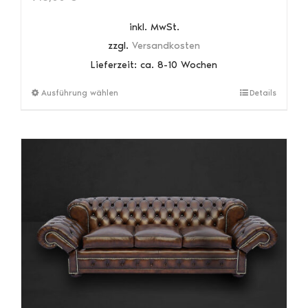
inkl. MwSt.
zzgl.
Versandkosten
Lieferzeit:
ca. 8-10 Wochen
Dieses
Ausführung wählen
Details
Produkt
weist
mehrere
Varianten
auf.
Die
Optionen
können
auf
der
Produktseite
gewählt
werden