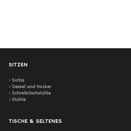
mehrere
Varianten
auf.
Die
Optionen
können
auf
der
Produktseite
gewählt
SITZEN
werden
› Sofas
› Sessel und Hocker
› Schreibtischstühle
› Stühle
TISCHE & SELTENES