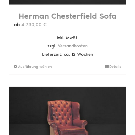
Herman Chesterfield Sofa
ab
4.730,00
€
inkl. MwSt.
zzgl.
Versandkosten
Lieferzeit:
ca. 12 Wochen
Dieses
Ausführung wählen
Details
Produkt
weist
mehrere
Varianten
auf.
Die
Optionen
können
auf
der