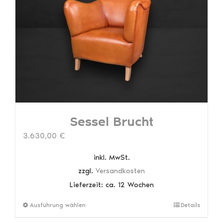
Die
Optionen
können
auf
der
Produktseite
gewählt
werden
Sessel Brucht
3.630,00
€
inkl. MwSt.
zzgl.
Versandkosten
Lieferzeit:
ca. 12 Wochen
Dieses
Ausführung wählen
Details
Produkt