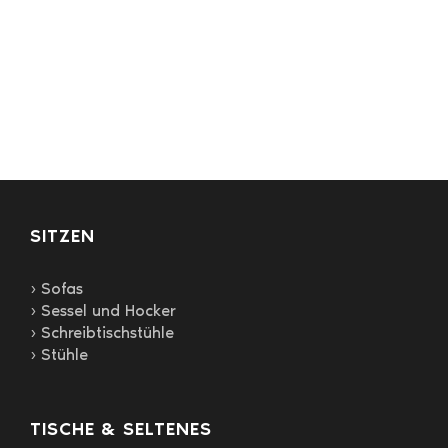
weist
mehrere
Varianten
auf.
Die
Optionen
können
auf
der
Produktseite
gewählt
SITZEN
werden
› Sofas
› Sessel und Hocker
› Schreibtischstühle
› Stühle
TISCHE & SELTENES