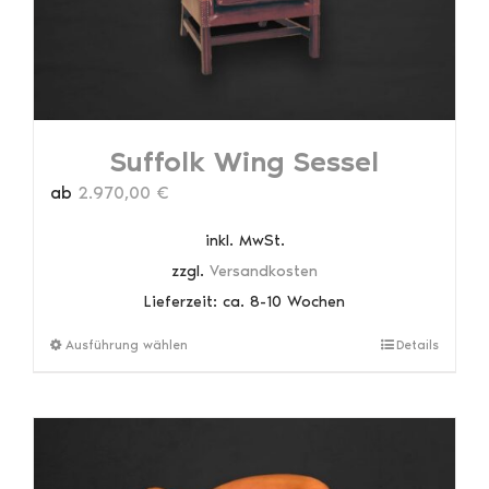
Produktseite
gewählt
werden
Suffolk Wing Sessel
ab
2.970,00
€
inkl. MwSt.
zzgl.
Versandkosten
Lieferzeit:
ca. 8-10 Wochen
Dieses
Ausführung wählen
Details
Produkt
weist
mehrere
Varianten
auf.