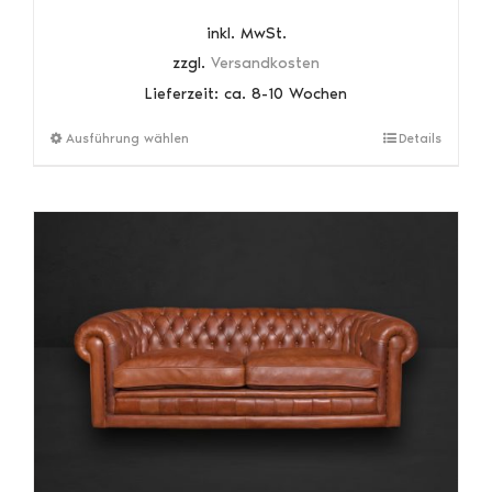
inkl. MwSt.
zzgl.
Versandkosten
Lieferzeit:
ca. 8-10 Wochen
Dieses
Ausführung wählen
Details
Produkt
weist
mehrere
Varianten
auf.
Die
Optionen
können
auf
der
Produktseite
gewählt
werden