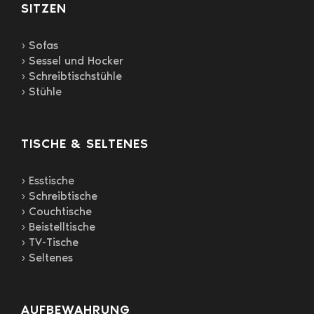
gewählt
SITZEN
werden
› Sofas
› Sessel und Hocker
› Schreibtischstühle
› Stühle
TISCHE & SELTENES
› Esstische
› Schreibtische
› Couchtische
› Beistelltische
› TV-Tische
› Seltenes
AUFBEWAHRUNG