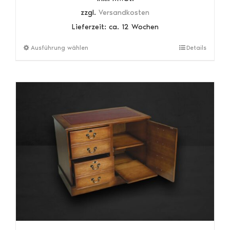
zzgl.
Versandkosten
Lieferzeit:
ca. 12 Wochen
Dieses
Ausführung wählen
Details
Produkt
weist
mehrere
Varianten
auf.
Die
Optionen
können
auf
der
Produktseite
gewählt
werden