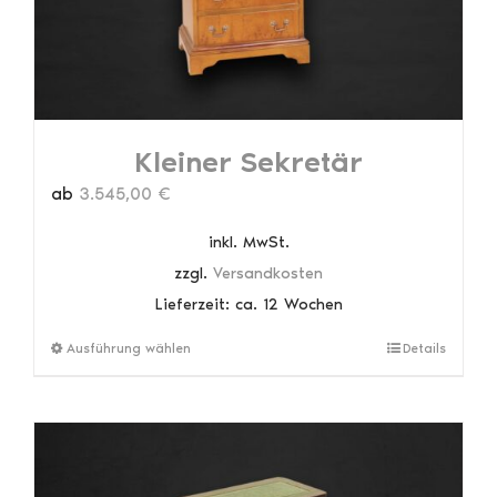
Kleiner Sekretär
ab
3.545,00
€
inkl. MwSt.
zzgl.
Versandkosten
Lieferzeit:
ca. 12 Wochen
Dieses
Ausführung wählen
Details
Produkt
weist
mehrere
Varianten
auf.
Die