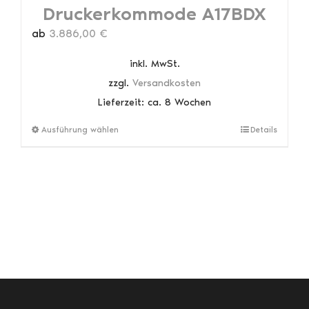
Druckerkommode A17BDX
ab
3.886,00
€
inkl. MwSt.
zzgl.
Versandkosten
Lieferzeit:
ca. 8 Wochen
Dieses
Ausführung wählen
Details
Produkt
weist
mehrere
Varianten
auf.
Die
Optionen
können
auf
der
Produktseite