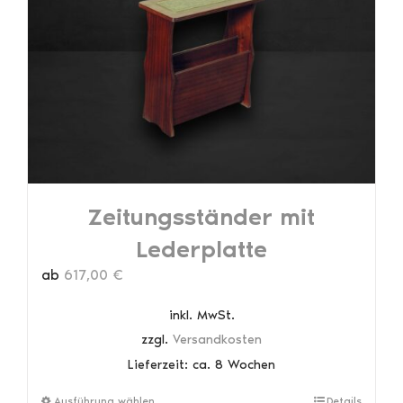
Optionen
können
auf
der
Produktseite
gewählt
werden
Zeitungsständer mit
Lederplatte
ab
617,00
€
inkl. MwSt.
zzgl.
Versandkosten
Lieferzeit:
ca. 8 Wochen
Dieses
Ausführung wählen
Details