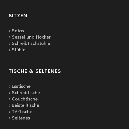
können
auf
SITZEN
der
Produktseite
gewählt
› Sofas
werden
› Sessel und Hocker
› Schreibtischstühle
› Stühle
TISCHE & SELTENES
› Esstische
› Schreibtische
› Couchtische
› Beistelltische
› TV-Tische
› Seltenes