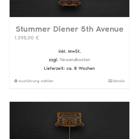
werden
Stummer Diener 5th Avenue
1.395,00
€
inkl. MwSt.
zzgl.
Versandkosten
Lieferzeit:
ca. 8 Wochen
Dieses
Ausführung wählen
Details
Produkt
weist
mehrere
Varianten
auf.
Die
Optionen
können