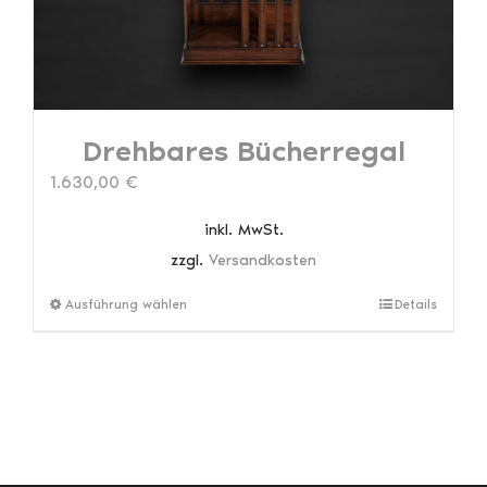
Produktseite
gewählt
werden
Drehbares Bücherregal
1.630,00
€
inkl. MwSt.
zzgl.
Versandkosten
Dieses
Ausführung wählen
Details
Produkt
weist
mehrere
Varianten
auf.
Die
Optionen