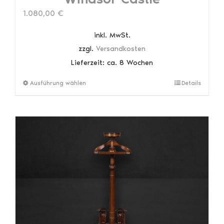
1.080,00
€
inkl. MwSt.
zzgl.
Versandkosten
Lieferzeit:
ca. 8 Wochen
Dieses
Ausführung wählen
Details
Produkt
weist
mehrere
Varianten
auf.
Die
Optionen
können
auf
der
Produktseite
gewählt