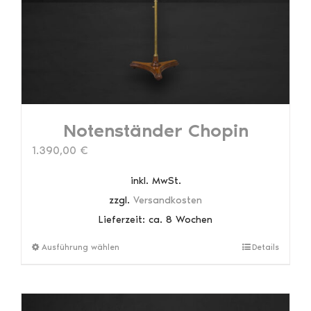
auf
der
Produktseite
gewählt
werden
Notenständer Chopin
1.390,00
€
inkl. MwSt.
zzgl.
Versandkosten
Lieferzeit:
ca. 8 Wochen
Dieses
Ausführung wählen
Details
Produkt
weist
mehrere
Varianten