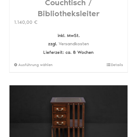
Couchtisch /
Bibliotheksleiter
1.140,00
€
inkl. MwSt.
zzgl.
Versandkosten
Lieferzeit:
ca. 8 Wochen
Dieses
Ausführung wählen
Details
Produkt
weist
mehrere
Varianten
auf.
Die
Optionen
können
auf
der