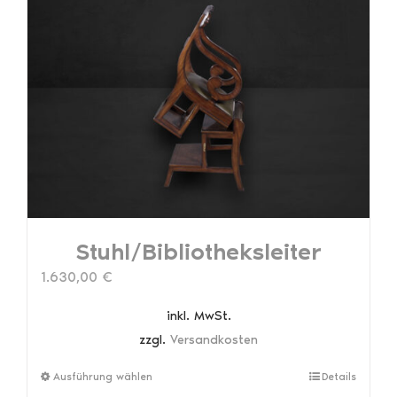
auf.
Die
Optionen
können
auf
der
Produktseite
gewählt
werden
Stuhl/Bibliotheksleiter
1.630,00
€
inkl. MwSt.
zzgl.
Versandkosten
Dieses
Ausführung wählen
Details
Produkt