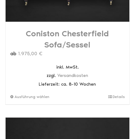
Coniston Chesterfield
Sofa/Sessel
ab
1.975,00
€
inkl. MwSt.
zzgl.
Versandkosten
Lieferzeit:
ca. 8-10 Wochen
Dieses
Ausführung wählen
Details
Produkt
weist
mehrere
Varianten
auf.
Die