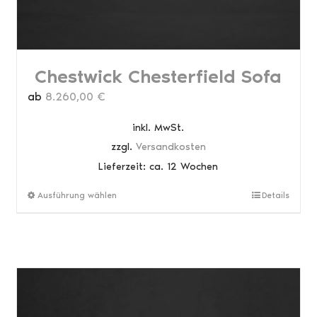
werden
Chestwick Chesterfield Sofa
ab
8.260,00
€
inkl. MwSt.
zzgl.
Versandkosten
Lieferzeit:
ca. 12 Wochen
Dieses
Ausführung wählen
Details
Produkt
weist
mehrere
Varianten
auf.
Die
Optionen