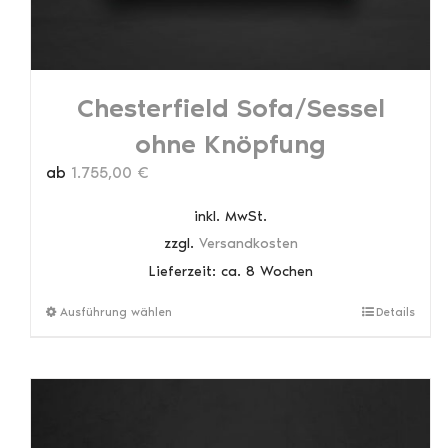
Chesterfield Sofa/Sessel
ohne Knöpfung
ab
1.755,00
€
inkl. MwSt.
zzgl.
Versandkosten
Lieferzeit:
ca. 8 Wochen
Dieses
Ausführung wählen
Details
Produkt
weist
mehrere
Varianten
auf.
Die