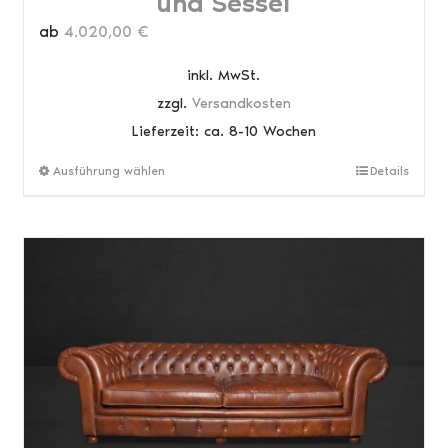
und Sessel
ab
4.020,00
€
inkl. MwSt.
zzgl.
Versandkosten
Lieferzeit:
ca. 8-10 Wochen
Dieses
Ausführung wählen
Details
Produkt
weist
mehrere
Varianten
auf.
Die
Optionen
können
auf
der
Produktseite
gewählt