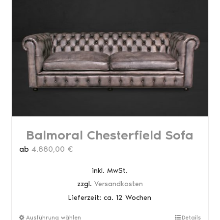
Balmoral Chesterfield Sofa
ab
4.880,00
€
inkl. MwSt.
zzgl.
Versandkosten
Lieferzeit:
ca. 12 Wochen
Dieses
Ausführung wählen
Details