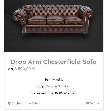
Optionen
können
auf
der
Produktseite
gewählt
werden
Drop Arm Chesterfield Sofa
ab
6.590,00
€
inkl. MwSt.
zzgl.
Versandkosten
Lieferzeit:
ca. 8-10 Wochen
Dieses
Ausführung wählen
Details
Produkt