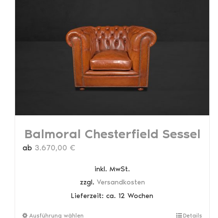
Balmoral Chesterfield Sessel
ab
3.670,00
€
inkl. MwSt.
zzgl.
Versandkosten
Lieferzeit:
ca. 12 Wochen
Dieses
Ausführung wählen
Details