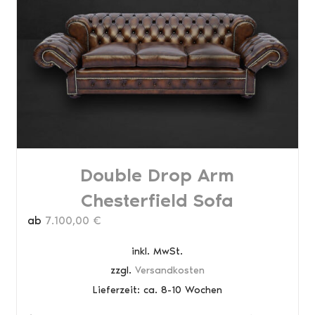
können
auf
der
Produktseite
gewählt
werden
Double Drop Arm
Chesterfield Sofa
ab
7.100,00
€
inkl. MwSt.
zzgl.
Versandkosten
Lieferzeit:
ca. 8-10 Wochen