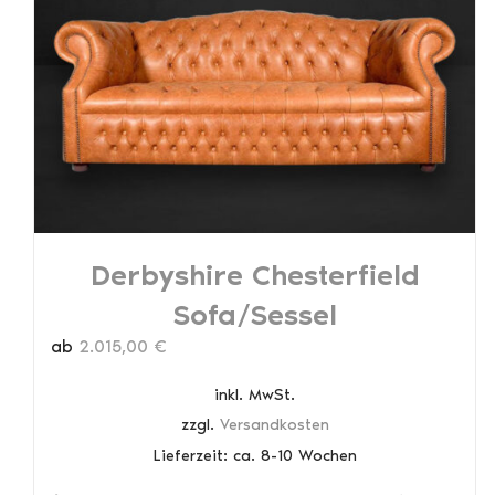
Optionen
können
auf
der
Produktseite
gewählt
werden
Derbyshire Chesterfield
Sofa/Sessel
ab
2.015,00
€
inkl. MwSt.
zzgl.
Versandkosten
Lieferzeit:
ca. 8-10 Wochen