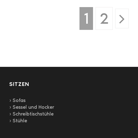
mehrere
Varianten
1
2
auf.
Die
Optionen
können
auf
der
Produktseite
gewählt
werden
SITZEN
› Sofas
› Sessel und Hocker
› Schreibtischstühle
› Stühle