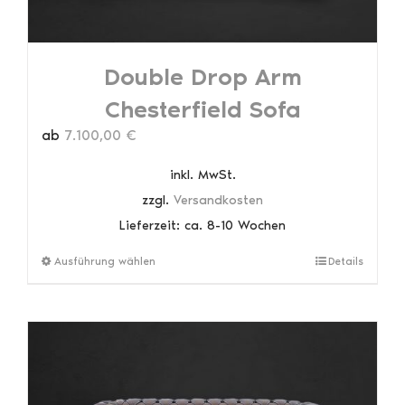
Double Drop Arm
Chesterfield Sofa
ab
7.100,00
€
inkl. MwSt.
zzgl.
Versandkosten
Lieferzeit:
ca. 8-10 Wochen
Dieses
Ausführung wählen
Details
Produkt
weist
mehrere
Varianten
auf.
Die
Optionen