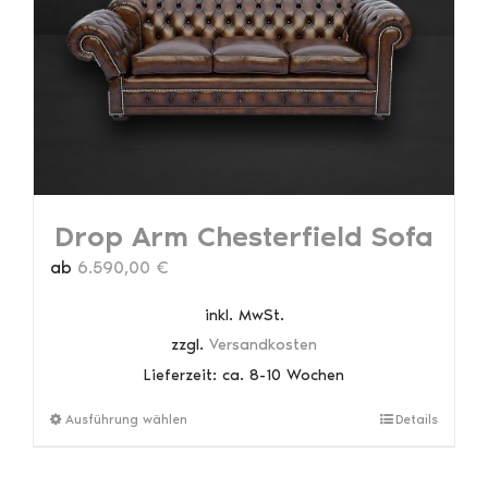
können
auf
der
Produktseite
gewählt
werden
Drop Arm Chesterfield Sofa
ab
6.590,00
€
inkl. MwSt.
zzgl.
Versandkosten
Lieferzeit:
ca. 8-10 Wochen
Dieses
Ausführung wählen
Details
Produkt
weist