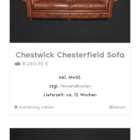
der
Produktseite
gewählt
werden
Chestwick Chesterfield Sofa
ab
8.260,00
€
inkl. MwSt.
zzgl.
Versandkosten
Lieferzeit:
ca. 12 Wochen
Dieses
Ausführung wählen
Details
Produkt
weist
mehrere
Varianten