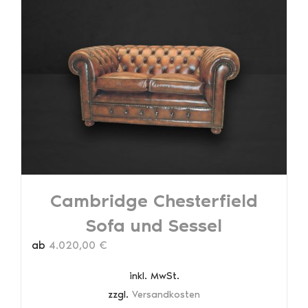
Varianten
auf.
Die
Optionen
können
auf
der
Produktseite
gewählt
werden
Cambridge Chesterfield
Sofa und Sessel
ab
4.020,00
€
inkl. MwSt.
zzgl.
Versandkosten