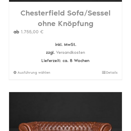
Chesterfield Sofa/Sessel
ohne Knöpfung
ab
1.755,00
€
inkl. MwSt.
zzgl.
Versandkosten
Lieferzeit:
ca. 8 Wochen
Dieses
Ausführung wählen
Details
Produkt
weist
mehrere
Varianten
auf.
Die
Optionen
können
auf