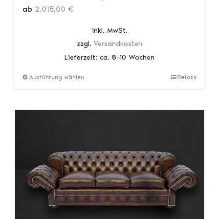
ab
2.015,00
€
inkl. MwSt.
zzgl.
Versandkosten
Lieferzeit:
ca. 8-10 Wochen
Dieses
Ausführung wählen
Details
Produkt
weist
mehrere
Varianten
auf.
Die
Optionen
können
auf
der
Produktseite
gewählt
werden