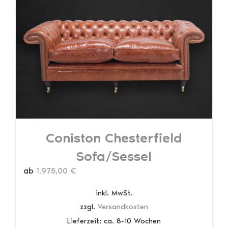
auf.
Die
Optionen
können
auf
der
Produktseite
gewählt
werden
Coniston Chesterfield
Sofa/Sessel
ab
1.975,00
€
inkl. MwSt.
zzgl.
Versandkosten
Lieferzeit:
ca. 8-10 Wochen