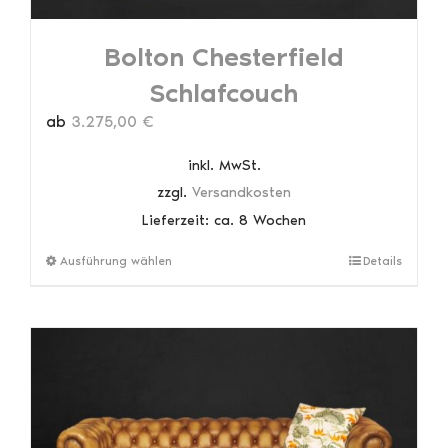
Bolton Chesterfield
Schlafcouch
ab
3.275,00
€
inkl. MwSt.
zzgl.
Versandkosten
Lieferzeit:
ca. 8 Wochen
Dieses
Ausführung wählen
Details
Produkt
weist
mehrere
Varianten
auf.
Die
Optionen
können