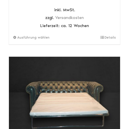
inkl. MwSt.
zzgl.
Versandkosten
Lieferzeit:
ca. 12 Wochen
Dieses
Ausführung wählen
Details
Produkt
weist
mehrere
Varianten
auf.
Die
Optionen
können
auf
der
Produktseite
gewählt
werden