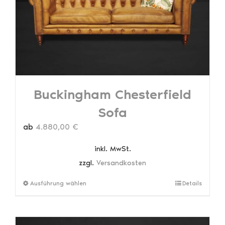
auf
der
Produktseite
gewählt
werden
Buckingham Chesterfield
Sofa
ab
4.880,00
€
inkl. MwSt.
zzgl.
Versandkosten
Dieses
Ausführung wählen
Details
Produkt
weist
mehrere