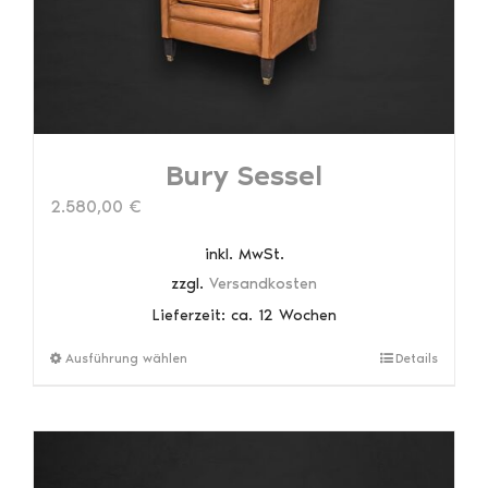
der
Produktseite
gewählt
werden
Bury Sessel
2.580,00
€
inkl. MwSt.
zzgl.
Versandkosten
Lieferzeit:
ca. 12 Wochen
Dieses
Ausführung wählen
Details
Produkt
weist
mehrere
Varianten
auf.