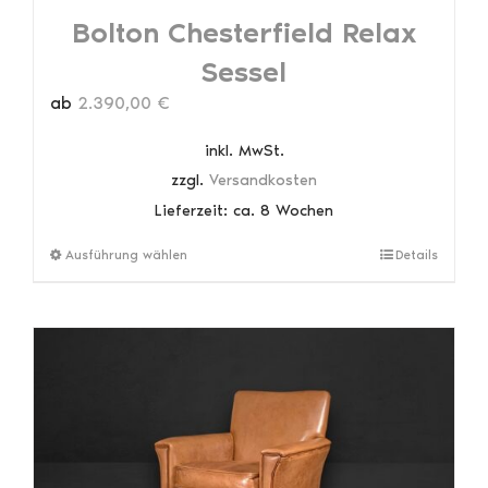
Bolton Chesterfield Relax
Sessel
ab
2.390,00
€
inkl. MwSt.
zzgl.
Versandkosten
Lieferzeit:
ca. 8 Wochen
Dieses
Ausführung wählen
Details
Produkt
weist
mehrere
Varianten
auf.
Die
Optionen
können
auf