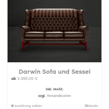
Varianten
auf.
Die
Optionen
können
auf
der
Produktseite
gewählt
werden
Darwin Sofa und Sessel
ab
2.350,00
€
inkl. MwSt.
zzgl.
Versandkosten
Dieses
Ausführung wählen
Details