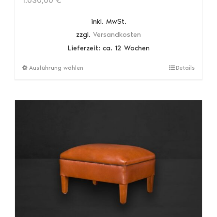
1.030,00
€
inkl. MwSt.
zzgl.
Versandkosten
Lieferzeit:
ca. 12 Wochen
Dieses
Ausführung wählen
Details
Produkt
weist
mehrere
Varianten
auf.
Die
Optionen
können
auf
der
Produktseite
gewählt
werden