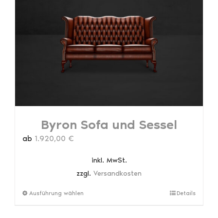
Die
Optionen
können
auf
der
Produktseite
gewählt
werden
Byron Sofa und Sessel
ab
1.920,00
€
inkl. MwSt.
zzgl.
Versandkosten
Dieses
Ausführung wählen
Details
Produkt
weist