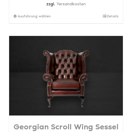
zzgl.
Versandkosten
Dieses
Ausführung wählen
Details
Produkt
weist
mehrere
Varianten
auf.
Die
Optionen
können
auf
der
Produktseite
gewählt
werden
Georgian Scroll Wing Sessel