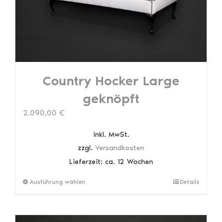
der
Produktseite
gewählt
werden
Country Hocker Large
geknöpft
2.090,00
€
inkl. MwSt.
zzgl.
Versandkosten
Lieferzeit:
ca. 12 Wochen
Dieses
Ausführung wählen
Details
Produkt
weist
mehrere