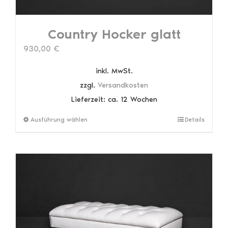
Country Hocker glatt
930,00
€
inkl. MwSt.
zzgl.
Versandkosten
Lieferzeit:
ca. 12 Wochen
Dieses
Ausführung wählen
Details
Produkt
weist
mehrere
Varianten
auf.
Die
Optionen
können
auf