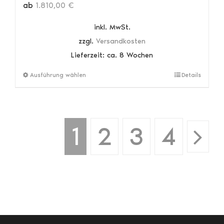
ab
1.810,00
€
inkl. MwSt.
zzgl.
Versandkosten
Lieferzeit:
ca. 8 Wochen
Dieses
Ausführung wählen
Details
Produkt
weist
mehrere
Varianten
1
2
3
4
auf.
Die
Optionen
können
auf
der
Produktseite
gewählt
werden