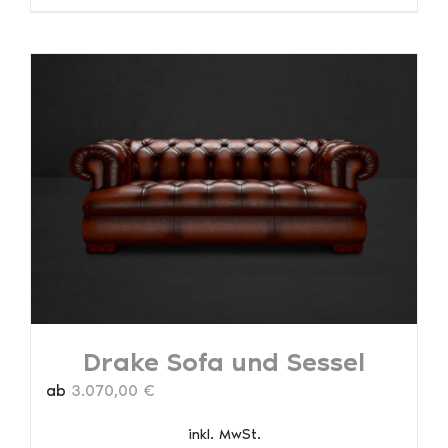
Produkt
weist
mehrere
Varianten
auf.
Die
Optionen
können
auf
der
Produktseite
gewählt
werden
Drake Sofa und Sessel
ab
3.070,00
€
inkl. MwSt.