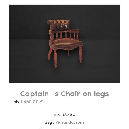
mehrere
Varianten
auf.
Die
Optionen
können
auf
der
Produktseite
gewählt
werden
Captain`s Chair on legs
ab
1.450,00
€
inkl. MwSt.
zzgl.
Versandkosten