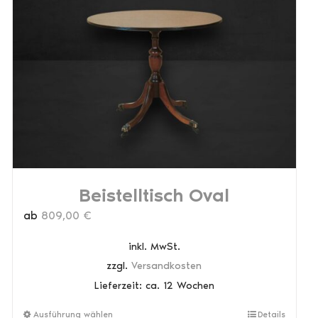
Beistelltisch Oval
ab
809,00
€
inkl. MwSt.
zzgl.
Versandkosten
Lieferzeit:
ca. 12 Wochen
Dieses
Ausführung wählen
Details