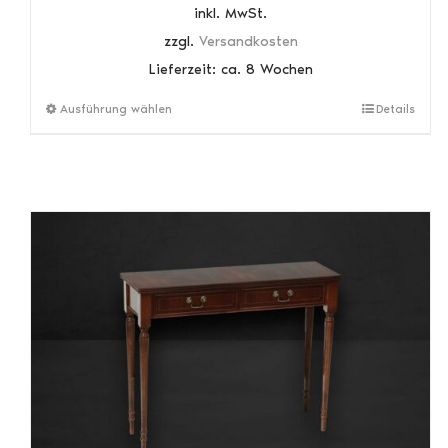
inkl. MwSt.
zzgl.
Versandkosten
Lieferzeit:
ca. 8 Wochen
Dieses
Ausführung wählen
Details
Produkt
weist
mehrere
Varianten
auf.
Die
Optionen
können
auf
der
Produktseite
gewählt
werden