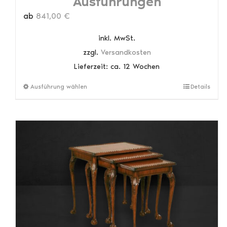
Ausführungen
ab
841,00
€
inkl. MwSt.
zzgl.
Versandkosten
Lieferzeit:
ca. 12 Wochen
Dieses
Ausführung wählen
Details
Produkt
weist
mehrere
Varianten
auf.
Die
Optionen
können
auf
der
Produktseite
gewählt