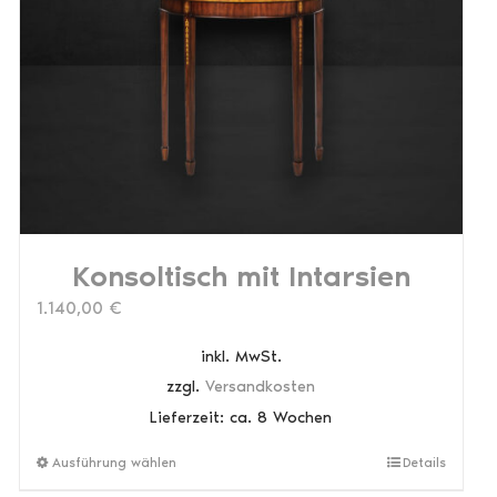
Optionen
können
auf
der
Produktseite
gewählt
werden
Konsoltisch mit Intarsien
1.140,00
€
inkl. MwSt.
zzgl.
Versandkosten
Lieferzeit:
ca. 8 Wochen
Dieses
Ausführung wählen
Details
Produkt