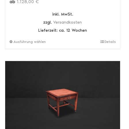
ab
1.128,00
€
inkl. MwSt.
zzgl.
Versandkosten
Lieferzeit:
ca. 12 Wochen
Dieses
Ausführung wählen
Details
Produkt
weist
mehrere
Varianten
auf.
Die
Optionen
können
auf
der
Produktseite
gewählt
werden