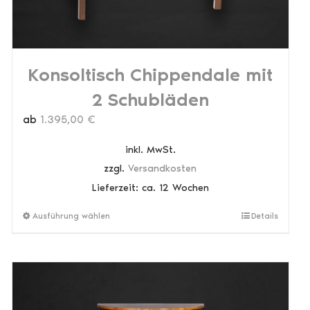
Konsoltisch Chippendale mit
2 Schubläden
ab
1.395,00
€
inkl. MwSt.
zzgl.
Versandkosten
Lieferzeit:
ca. 12 Wochen
Dieses
Ausführung wählen
Details
Produkt
weist
mehrere
Varianten
auf.
Die