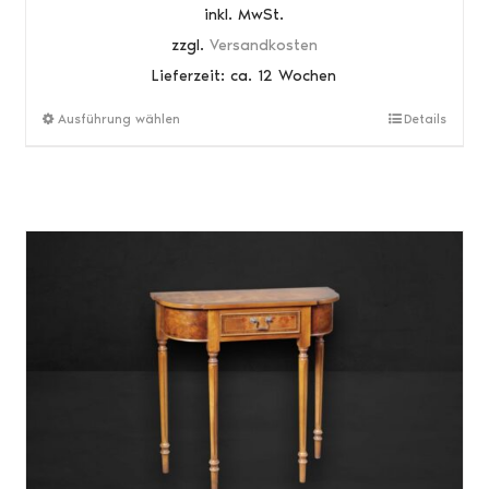
inkl. MwSt.
zzgl.
Versandkosten
Lieferzeit:
ca. 12 Wochen
Dieses
Ausführung wählen
Details
Produkt
weist
mehrere
Varianten
auf.
Die
Optionen
können
auf
der
Produktseite
gewählt
werden