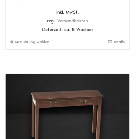
inkl. MwSt.
zzgl.
Versandkosten
Lieferzeit:
ca. 8 Wochen
Dieses
Ausführung wählen
Details
Produkt
weist
mehrere
Varianten
auf.
Die
Optionen
können
auf
der
Produktseite
gewählt
werden