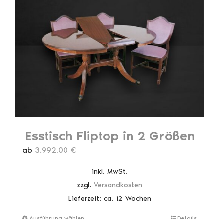
Esstisch Fliptop in 2 Größen
ab
3.992,00
€
inkl. MwSt.
zzgl.
Versandkosten
Lieferzeit:
ca. 12 Wochen
Dieses
Ausführung wählen
Details