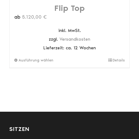
Flip Top
ab
5.120,00
€
inkl. MwSt.
zzgl.
Versandkosten
Lieferzeit:
ca. 12 Wochen
Dieses
Ausführung wählen
Details
Produkt
weist
mehrere
Varianten
auf.
Die
Optionen
können
auf
SITZEN
der
Produktseite