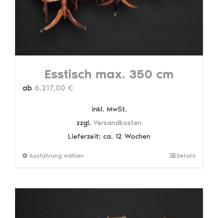
Produktseite
gewählt
werden
Esstisch max. 350 cm
ab
6.217,00
€
inkl. MwSt.
zzgl.
Versandkosten
Lieferzeit:
ca. 12 Wochen
Dieses
Ausführung wählen
Details
Produkt
weist
mehrere
Varianten
auf.