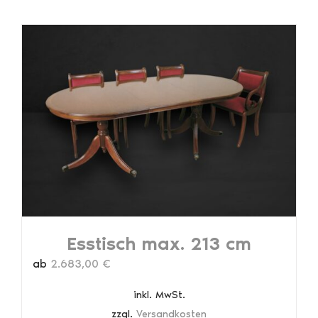
weist
mehrere
Varianten
auf.
Die
Optionen
können
auf
der
Produktseite
gewählt
werden
Esstisch max. 213 cm
ab
2.683,00
€
inkl. MwSt.
zzgl.
Versandkosten