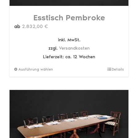
Esstisch Pembroke
ab
2.832,00
€
inkl. MwSt.
zzgl.
Versandkosten
Lieferzeit:
ca. 12 Wochen
Dieses
Ausführung wählen
Details
Produkt
weist
mehrere
Varianten
auf.
Die
Optionen
können
auf
der