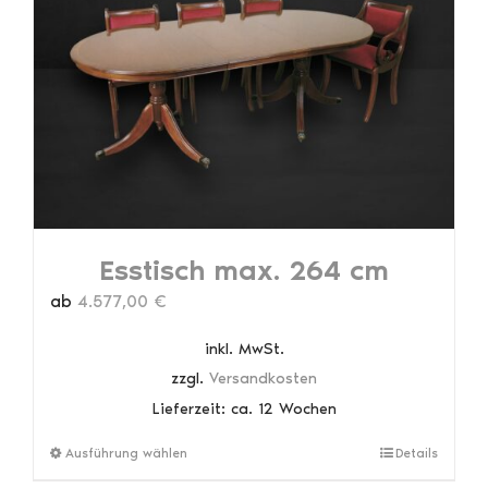
Die
Optionen
können
auf
der
Produktseite
gewählt
werden
Esstisch max. 264 cm
ab
4.577,00
€
inkl. MwSt.
zzgl.
Versandkosten
Lieferzeit:
ca. 12 Wochen
Dieses
Ausführung wählen
Details
Produkt