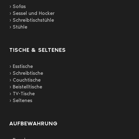
gewählt
› Sofas
werden
› Sessel und Hocker
› Schreibtischstühle
› Stühle
TISCHE & SELTENES
› Esstische
› Schreibtische
› Couchtische
› Beistelltische
› TV-Tische
› Seltenes
AUFBEWAHRUNG