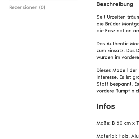
Beschreibung
Rezensionen (0)
Seit Urzeiten trä
die Brüder Montgol
die Faszination am
Das Authentic Mod
zum Einsatz. Das 
wurden im vordere
Dieses Modell der 
Interesse. Es ist 
Stoff bespannt. E
vordere Rumpf nicht
Infos
Maße: B 60 cm x 
Material: Holz, Al