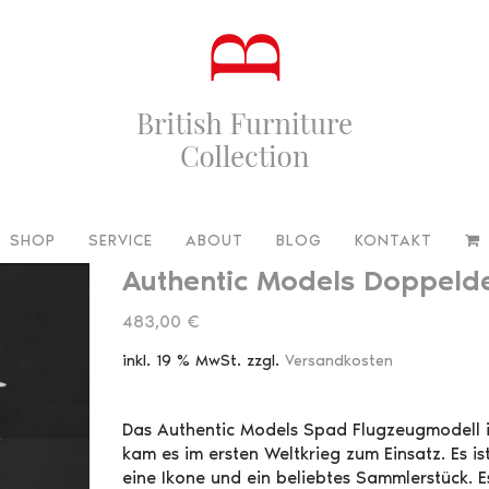
SHOP
SERVICE
ABOUT
BLOG
KONTAKT
Authentic Models Doppeld
483,00
€
inkl. 19 % MwSt.
zzgl.
Versandkosten
Das Authentic Models Spad Flugzeugmodell i
kam es im ersten Weltkrieg zum Einsatz. Es is
eine Ikone und ein beliebtes Sammlerstück. E