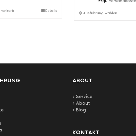
zzgl.
Versandkost
arenkorb
Details
Ausführung wählen
AHRUNG
ABOUT
› Service
› About
ke
› Blog
n
s
KONTAKT