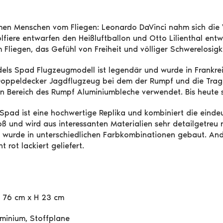
umen Menschen vom Fliegen: Leonardo DaVinci nahm sich die V
fiere entwarfen den Heißluftballon und Otto Lilienthal entw
 Fliegen, das Gefühl von Freiheit und völliger Schwerelosig
els Spad Flugzeugmodell ist legendär und wurde in Frankrei
Doppeldecker Jagdflugzeug bei dem der Rumpf und die Tragf
n Bereich des Rumpf Aluminiumbleche verwendet. Bis heute 
Spad ist eine hochwertige Replika und kombiniert die eindeu
groß und wird aus interessanten Materialien sehr detailgetre
s wurde in unterschiedlichen Farbkombinationen gebaut. An
 rot lackiert geliefert.
T 76 cm x H 23 cm
uminium, Stoffplane