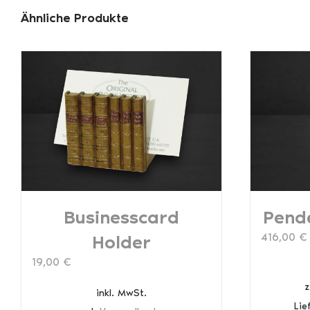
Ähnliche Produkte
Businesscard
Pende
416,00
€
Holder
19,00
€
z
inkl. MwSt.
Lie