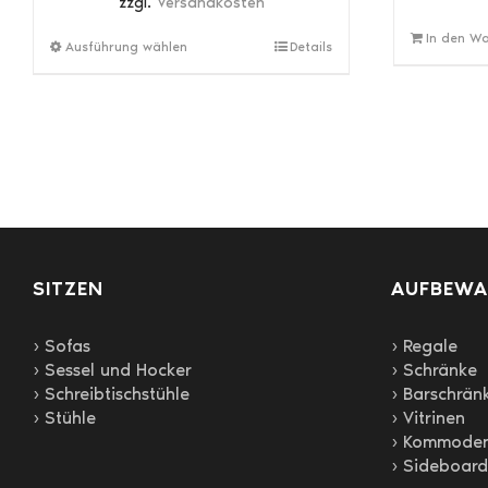
zzgl.
Versandkosten
In den W
Dieses
Ausführung wählen
Details
Produkt
weist
mehrere
Varianten
auf.
Die
Optionen
können
auf
SITZEN
der
AUFBEW
Produktseite
gewählt
› Sofas
› Regale
werden
› Sessel und Hocker
› Schränke
› Schreibtischstühle
› Barschrän
› Stühle
› Vitrinen
› Kommode
› Sideboard