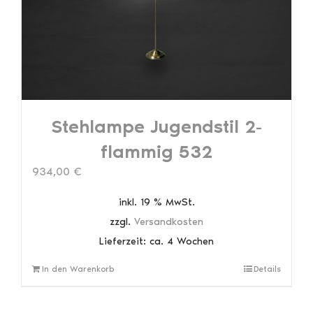
auf
der
Produktseite
gewählt
werden
Stehlampe Jugendstil 2-
flammig 532
934,00
€
inkl. 19 % MwSt.
zzgl.
Versandkosten
Lieferzeit:
ca. 4 Wochen
In den Warenkorb
Details