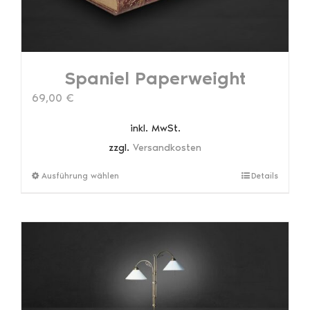
Spaniel Paperweight
69,00
€
inkl. MwSt.
zzgl.
Versandkosten
Dieses
Ausführung wählen
Details
Produkt
weist
mehrere
Varianten
auf.
Die
Optionen
können