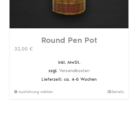
Round Pen Pot
32,00
€
inkl. MwSt.
zzgl.
Versandkosten
Lieferzeit:
ca. 4-6 Wochen
Dieses
Ausführung wählen
Details
Produkt
weist
mehrere
Varianten
auf.
Die