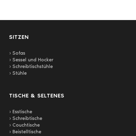
Optionen
können
auf
der
Produktseite
gewählt
SITZEN
werden
› Sofas
› Sessel und Hocker
› Schreibtischstühle
› Stühle
TISCHE & SELTENES
› Esstische
› Schreibtische
› Couchtische
› Beistelltische