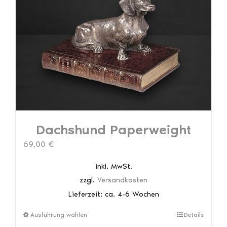
Dachshund Paperweight
69,00
€
inkl. MwSt.
zzgl.
Versandkosten
Lieferzeit:
ca. 4-6 Wochen
Dieses
Ausführung wählen
Details
Produkt