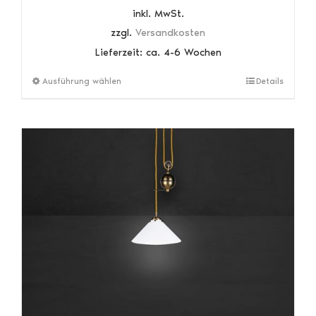
inkl. MwSt.
zzgl.
Versandkosten
Lieferzeit:
ca. 4-6 Wochen
Dieses
Ausführung wählen
Details
Produkt
weist
mehrere
Varianten
auf.
Die
Optionen
können
auf
der
Produktseite
gewählt
werden