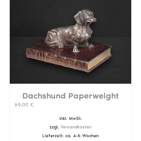
Varianten
auf.
Die
Optionen
können
auf
der
Produktseite
gewählt
werden
Dachshund Paperweight
69,00
€
inkl. MwSt.
zzgl.
Versandkosten
Lieferzeit:
ca. 4-6 Wochen