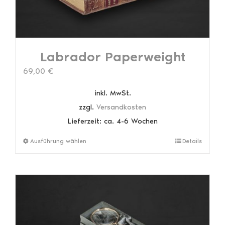
Labrador Paperweight
69,00
€
inkl. MwSt.
zzgl.
Versandkosten
Lieferzeit:
ca. 4-6 Wochen
Dieses
Ausführung wählen
Details
Produkt
weist
mehrere
Varianten
auf.
Die
Optionen