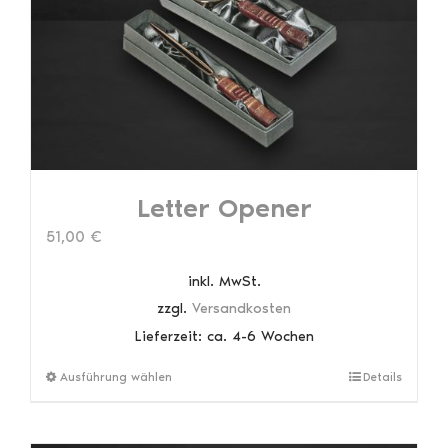
können
auf
der
Produktseite
gewählt
werden
Letter Opener
51,00
€
inkl. MwSt.
zzgl.
Versandkosten
Lieferzeit:
ca. 4-6 Wochen
Dieses
Ausführung wählen
Details
Produkt
weist
mehrere