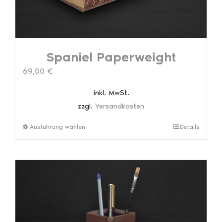
Spaniel Paperweight
69,00
€
inkl. MwSt.
zzgl.
Versandkosten
Dieses
Ausführung wählen
Details
Produkt
weist
mehrere
Varianten
auf.
Die
Optionen
können