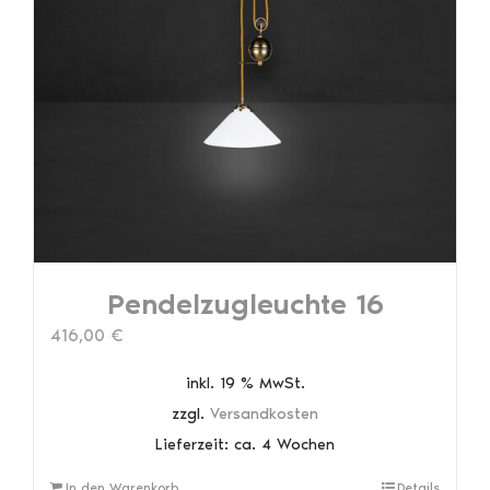
auf.
Die
Optionen
können
auf
der
Produktseite
gewählt
werden
Pendelzugleuchte 16
416,00
€
inkl. 19 % MwSt.
zzgl.
Versandkosten
Lieferzeit:
ca. 4 Wochen
In den Warenkorb
Details