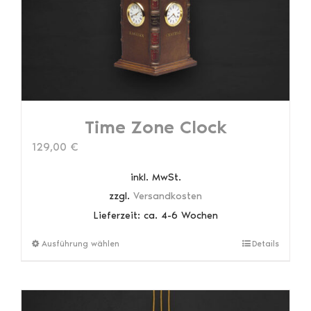
auf
der
Produktseite
gewählt
werden
Time Zone Clock
129,00
€
inkl. MwSt.
zzgl.
Versandkosten
Lieferzeit:
ca. 4-6 Wochen
Dieses
Ausführung wählen
Details
Produkt
weist
mehrere
Varianten