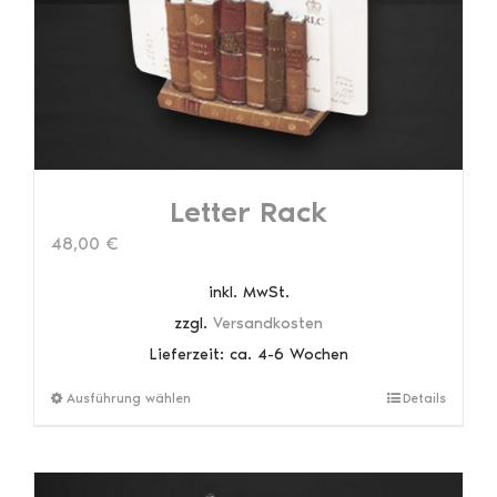
Letter Rack
48,00
€
inkl. MwSt.
zzgl.
Versandkosten
Lieferzeit:
ca. 4-6 Wochen
Dieses
Ausführung wählen
Details
Produkt
weist
mehrere
Varianten