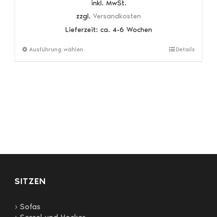
inkl. MwSt.
zzgl.
Versandkosten
Lieferzeit:
ca. 4-6 Wochen
Dieses
Ausführung wählen
Details
Produkt
weist
mehrere
Varianten
auf.
Die
Optionen
können
auf
der
Produktseite
gewählt
SITZEN
werden
› Sofas