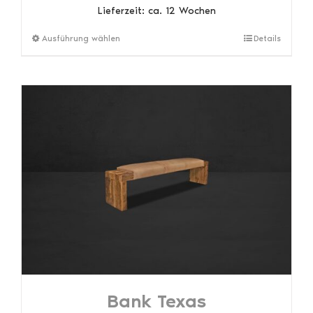
Lieferzeit:
ca. 12 Wochen
Dieses
Ausführung wählen
Details
Produkt
weist
mehrere
Varianten
auf.
Die
Optionen
können
auf
der
Produktseite
gewählt
werden
Bank Texas