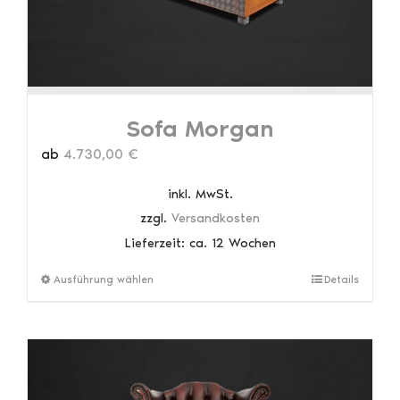
Sofa Morgan
ab
4.730,00
€
inkl. MwSt.
zzgl.
Versandkosten
Lieferzeit:
ca. 12 Wochen
Dieses
Ausführung wählen
Details
Produkt
weist
mehrere
Varianten
auf.
Die