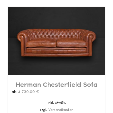
weist
mehrere
Varianten
auf.
Die
Optionen
können
auf
der
Produktseite
gewählt
werden
Herman Chesterfield Sofa
ab
4.730,00
€
inkl. MwSt.
zzgl.
Versandkosten