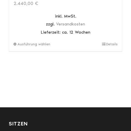
2.440,00
€
inkl. MwSt.
zzgl.
Versandkosten
Lieferzeit:
ca. 12 Wochen
Dieses
Ausführung wählen
Details
Produkt
weist
mehrere
Varianten
auf.
Die
Optionen
können
auf
der
Produktseite
gewählt
SITZEN
werden