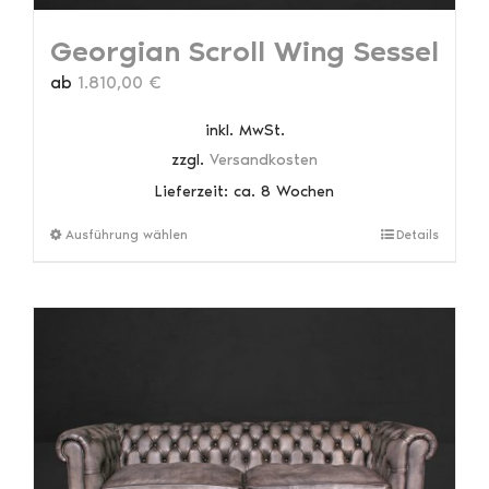
Georgian Scroll Wing Sessel
ab
1.810,00
€
inkl. MwSt.
zzgl.
Versandkosten
Lieferzeit:
ca. 8 Wochen
Dieses
Ausführung wählen
Details
Produkt
weist
mehrere
Varianten
auf.
Die
Optionen
können
auf
der