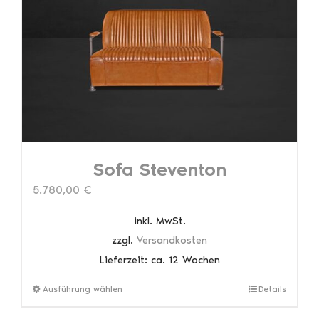
Optionen
können
auf
der
Produktseite
gewählt
werden
Sofa Steventon
5.780,00
€
inkl. MwSt.
zzgl.
Versandkosten
Lieferzeit:
ca. 12 Wochen
Dieses
Ausführung wählen
Details
Produkt