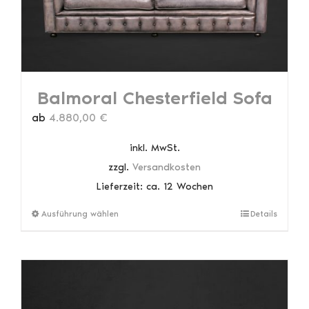
Produktseite
gewählt
werden
Balmoral Chesterfield Sofa
ab
4.880,00
€
inkl. MwSt.
zzgl.
Versandkosten
Lieferzeit:
ca. 12 Wochen
Dieses
Ausführung wählen
Details
Produkt
weist
mehrere
Varianten
auf.
Die