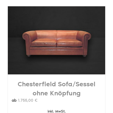
weist
mehrere
Varianten
auf.
Die
Optionen
können
auf
der
Produktseite
gewählt
werden
Chesterfield Sofa/Sessel
ohne Knöpfung
ab
1.755,00
€
inkl. MwSt.