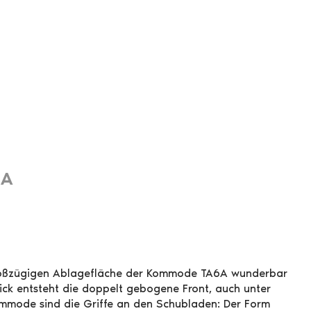
6A
roßzügigen Ablagefläche der Kommode TA6A wunderbar
ick entsteht die doppelt gebogene Front, auch unter
ommode sind die Griffe an den Schubladen: Der Form