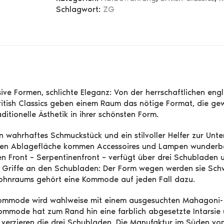
Schlagwort:
ZG
ive Formen, schlichte Eleganz: Von der herrschaftlichen eng
ritish Classics geben einem Raum das nötige Format, die g
ditionelle Ästhetik in ihrer schönsten Form.
 wahrhaftes Schmuckstück und ein stilvoller Helfer zur Un
gen Ablagefläche kommen Accessoires und Lampen wunderba
 Front – Serpentinenfront – verfügt über drei Schubladen un
Griffe an den Schubladen: Der Form wegen werden sie Schw
ohnraums gehört eine Kommode auf jeden Fall dazu.
ommode wird wahlweise mit einem ausgesuchten Mahagoni- o
Kommode hat zum Rand hin eine farblich abgesetzte Intarsie 
verzieren die drei Schubladen. Die Manufaktur im Süden von 