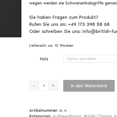
wegen werden sie Schwanenhalsgriffe genann
Sie haben Fragen zum Produkt?
Rufen Sie uns an: +49 173 398 58 68
Oder schreiben Sie uns: info@british-fur
Lieferzeit:
ca. 12 Wochen
Holz
In den Warenkorb
Serpentinen
Kommode
TA6A
Menge
Artikelnummer:
n. v.
Kategorien:
Aufbewahrung
,
British Classics
,