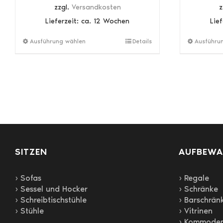
zzgl.
Versandkosten
z
Lieferzeit:
ca. 12 Wochen
Lie
Dieses
Ausführung wählen
Details
Ausführu
Produkt
weist
mehrere
Varianten
auf.
Die
Optionen
können
auf
SITZEN
der
AUFBEW
Produktseite
gewählt
› Sofas
› Regale
werden
› Sessel und Hocker
› Schränke
› Schreibtischstühle
› Barschrän
› Stühle
› Vitrinen
› Kommode