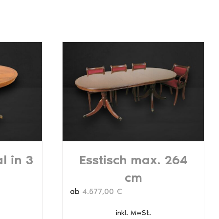
l in 3
Esstisch max. 264
cm
ab
4.577,00
€
inkl. MwSt.