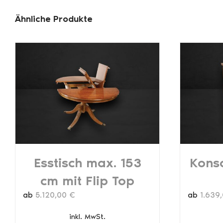
Ähnliche Produkte
Esstisch max. 153
Konso
cm mit Flip Top
ab
5.120,00
€
ab
1.639
inkl. MwSt.