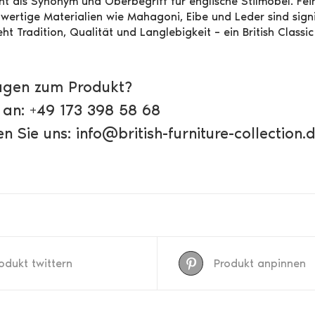
teht als Synonym und Oberbegriff für englische Stilmöbel. Fe
ertige Materialien wie Mahagoni, Eibe und Leder sind signifi
ht Tradition, Qualität und Langlebigkeit – ein British Classi
agen zum Produkt?
 an: +49 173 398 58 68
n Sie uns: info@british-furniture-collection.
odukt twittern
Produkt anpinnen