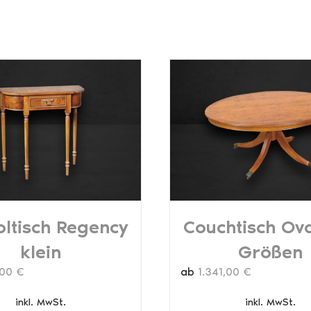
ltisch Regency
Couchtisch Ova
klein
Größen
,00
€
ab
1.341,00
€
inkl. MwSt.
inkl. MwSt.