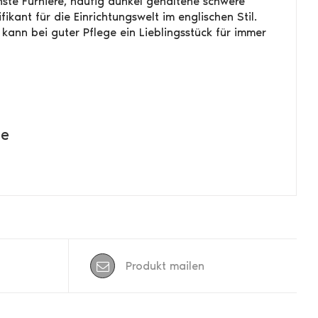
inste Furniere, häufig dunkel gehaltene schwere
kant für die Einrichtungswelt im englischen Stil.
c kann bei guter Pflege ein Lieblingsstück für immer
de
Produkt mailen