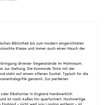
lischen Bibliothek bis zum modern eingerichteten
ewünschte Klasse und immer auch einen Hauch der
terbringung diverser Gegenstände im Wohnraum.
r zur Geltung. Die Kommode TA6A mit der
d steht auf einem offenen Sockel. Typisch für die
anenhalsgriffe genannt. Zur perfekten
der Eibefurnier in England handwerklich
und ist nach Außen hin querfurniert. Hochwertige
England – nicht weit von London entfernt – ist