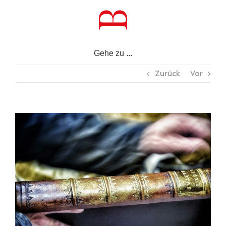
Zum
Inhalt
springen
Gehe zu ...
Zurück
Vor
Zeige
grösseres
Bild