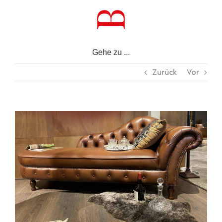
Zum
Inhalt
springen
Gehe zu ...
Zurück
Vor
Zeige
grösseres
Bild