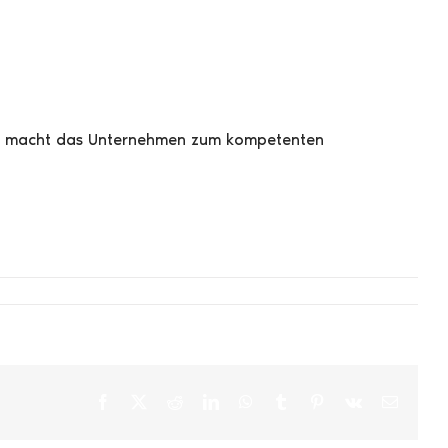
 1985 macht das Unternehmen zum kompetenten
Facebook
X
Reddit
LinkedIn
WhatsApp
Tumblr
Pinterest
Vk
E-
Mail